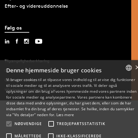
Efter- og videreuddannelse
Følg os
Tilgængelighedserklæring
Denne hjemmeside bruger cookies
Databeskyttelse på SDU
Vi bruger cookies til at tilpasse vores indhold og til at vise dig funktioner
Cookie-indstillinger
til sociale medier og til at analysere vores trafik. Vi deler også
DANISH
Whistleblowerordning på SDU
oplysninger om din brug af vores hjemmeside med vores partnere inden
for sociale medier og analysepartnere. Vores partnere kan kombinere
ENGLISH
disse data med andre oplysninger, du har givet dem, eller som de har
indsamlet fra din brug af deres tjenester. Se hvilke, inden du samtykker
DANISH
via "Vis detaljer" neden for.
Læs mere
NØDVENDIGE
TREDJEPARTSSTATISTIK
MÅLRETTEDE
IKKE-KLASSIFICEREDE