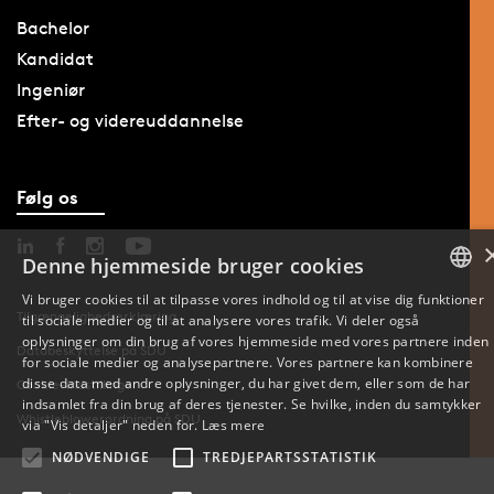
Bachelor
Kandidat
Ingeniør
Efter- og videreuddannelse
Følg os
Denne hjemmeside bruger cookies
Vi bruger cookies til at tilpasse vores indhold og til at vise dig funktioner
Tilgængelighedserklæring
til sociale medier og til at analysere vores trafik. Vi deler også
DANISH
oplysninger om din brug af vores hjemmeside med vores partnere inden
Databeskyttelse på SDU
for sociale medier og analysepartnere. Vores partnere kan kombinere
ENGLISH
disse data med andre oplysninger, du har givet dem, eller som de har
Cookie-indstillinger
indsamlet fra din brug af deres tjenester. Se hvilke, inden du samtykker
Whistleblowerordning på SDU
DANISH
via "Vis detaljer" neden for.
Læs mere
NØDVENDIGE
TREDJEPARTSSTATISTIK