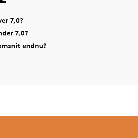
er 7,0?
nder 7,0?
nemsnit endnu?