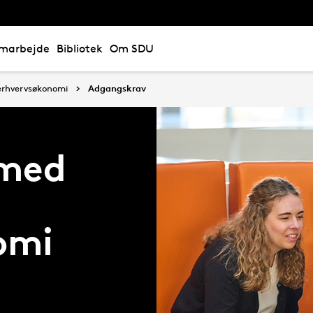
marbejde
Bibliotek
Om SDU
erhvervsøkonomi
Adgangskrav
 med
omi