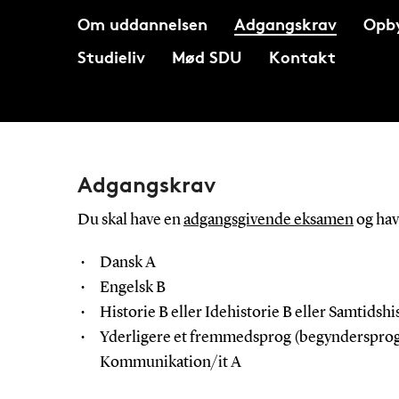
Om uddannelsen
Adgangskrav
Opb
Studieliv
Mød SDU
Kontakt
Adgangskrav
Du skal have en
adgangsgivende eksamen
og hav
Dansk A
Engelsk B
Historie B eller Idehistorie B eller Samtidshi
Yderligere et fremmedsprog (begyndersprog 
Kommunikation/it A