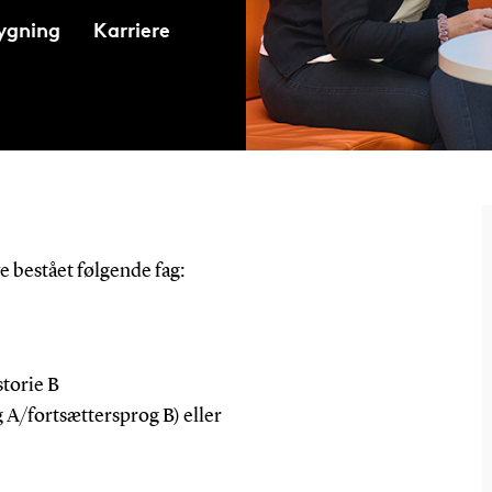
ygning
Karriere
e bestået følgende fag:
storie B
A/fortsættersprog B) eller