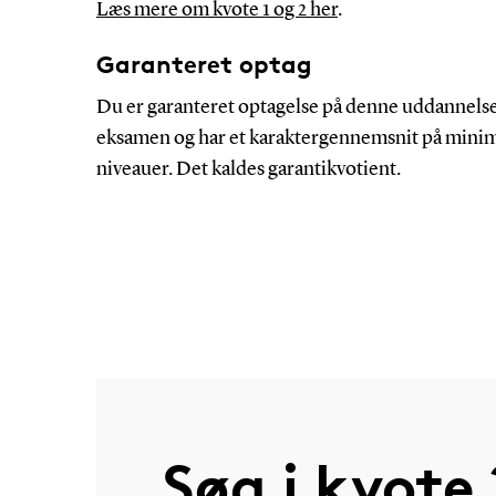
Læs mere om kvote 1 og 2 her
.
Garanteret optag
Du er garanteret optagelse på denne uddannels
eksamen og har et karaktergennemsnit på
mini
niveauer
.
Det kaldes garantikvotient.
Søg i kvote 