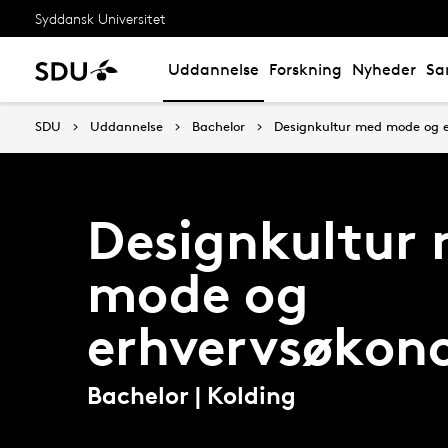
Syddansk Universitet
Uddannelse
Forskning
Nyheder
Sa
SDU
Uddannelse
Bachelor
Designkultur med mode og 
Designkultur
mode og
erhvervsøkon
Bachelor | Kolding