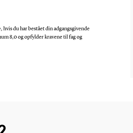
e
, hvis
du har bestået din adgangsgivende
mum
8,0
og opfylder
kravene til
fag og
2