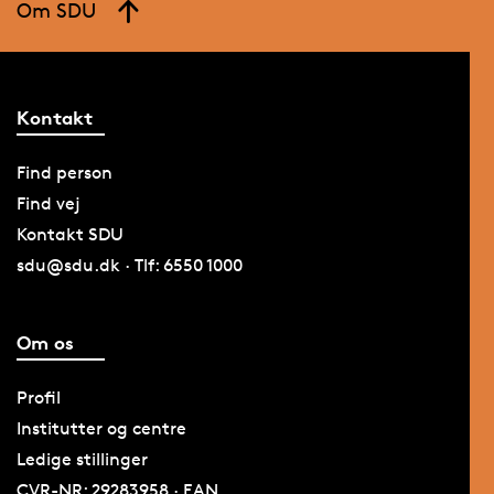
Om SDU
Kontakt
Find person
Find vej
Kontakt SDU
sdu@sdu.dk · Tlf: 6550 1000
Om os
Profil
Institutter og centre
Ledige stillinger
CVR-NR: 29283958 · EAN