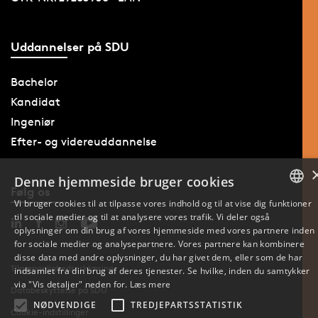
Uddannelser på SDU
Bachelor
Kandidat
Ingeniør
Efter- og videreuddannelse
Denne hjemmeside bruger cookies
Følg os
Vi bruger cookies til at tilpasse vores indhold og til at vise dig funktioner
til sociale medier og til at analysere vores trafik. Vi deler også
DANISH
oplysninger om din brug af vores hjemmeside med vores partnere inden
for sociale medier og analysepartnere. Vores partnere kan kombinere
ENGLISH
disse data med andre oplysninger, du har givet dem, eller som de har
Tilgængelighedserklæring
indsamlet fra din brug af deres tjenester. Se hvilke, inden du samtykker
DANISH
via "Vis detaljer" neden for.
Læs mere
Databeskyttelse på SDU
NØDVENDIGE
TREDJEPARTSSTATISTIK
Cookie-indstillinger