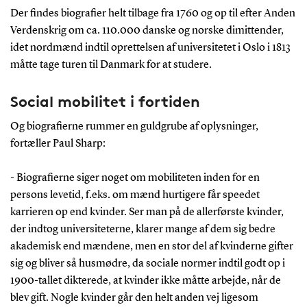
Der findes biografier helt tilbage fra 1760 og op til efter Anden
Verdenskrig om ca. 110.000 danske og norske dimittender,
idet nordmænd indtil oprettelsen af universitetet i Oslo i 1813
måtte tage turen til Danmark for at studere.
Social mobilitet i fortiden
Og biografierne rummer en guldgrube af oplysninger,
fortæller Paul Sharp:
- Biografierne siger noget om mobiliteten inden for en
persons levetid, f.eks. om mænd hurtigere får speedet
karrieren op end kvinder. Ser man på de allerførste kvinder,
der indtog universiteterne, klarer mange af dem sig bedre
akademisk end mændene, men en stor del af kvinderne gifter
sig og bliver så husmødre, da sociale normer indtil godt op i
1900-tallet dikterede, at kvinder ikke måtte arbejde, når de
blev gift. Nogle kvinder går den helt anden vej ligesom