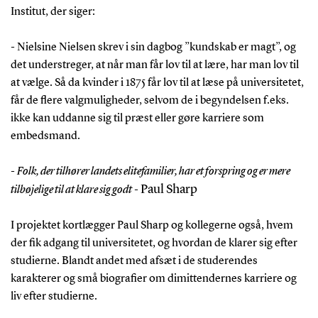
Institut, der siger:
- Nielsine Nielsen skrev i sin dagbog ”kundskab er magt”, og
det understreger, at når man får lov til at lære, har man lov til
at vælge. Så da kvinder i 1875 får lov til at læse på universitetet,
får de flere valgmuligheder, selvom de i begyndelsen f.eks.
ikke kan uddanne sig til præst eller gøre karriere som
embedsmand.
-
Folk, der tilhører landets elitefamilier, har et forspring og er mere
Paul Sharp
tilbøjelige til at klare sig godt
-
I projektet kortlægger Paul Sharp og kollegerne også, hvem
der fik adgang til universitetet, og hvordan de klarer sig efter
studierne. Blandt andet med afsæt i de studerendes
karakterer og små biografier om dimittendernes karriere og
liv efter studierne.