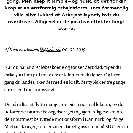
gang. Men keep it simple – og husk, at det for din
krop er en ensformig arbejdsform, som formentlig
ville blive lukket af Arbejdstilsynet, hvis du
overdriver. Alligevel er de positive effekter langt
større.
Af Kent Kristensen,
kk@sdu.dk
,
06-02-2019
Når du har snøret løbeskoene og tonser derudad, tager du
cirka 500 hop pr. ben for hver kilometer, du løber. Og hver
gang du lander, sker det med en kraft, der typisk er tre gange
større end din kropsvægt.
Du når altså at flytte mange ton på en normal løbetur, og du
udfører de samme bevægelser igen og igen. Alligevel er løb
den næstmest benyttede motionsform i Danmark, og ifølge
Michael Krüger, som er videnskabelig assistent på SDU, er der