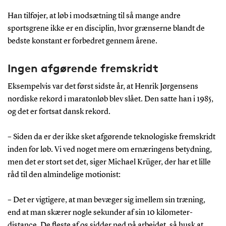
Han tilføjer, at løb i modsætning til så mange andre
sportsgrene ikke er en disciplin, hvor grænserne blandt de
bedste konstant er forbedret gennem årene.
Ingen afgørende fremskridt
Eksempelvis var det først sidste år, at Henrik Jørgensens
nordiske rekord i maratonløb blev slået. Den satte han i 1985,
og det er fortsat dansk rekord.
– Siden da er der ikke sket afgørende teknologiske fremskridt
inden for løb. Vi ved noget mere om ernæringens betydning,
men det er stort set det, siger Michael Krüger, der har et lille
råd til den almindelige motionist:
– Det er vigtigere, at man bevæger sig imellem sin træning,
end at man skærer nogle sekunder af sin 10 kilometer-
distance. De fleste af os sidder ned på arbejdet, så husk at