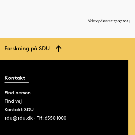
udvikling af nye
dans
behandlingsmuligheder
unive
af diabetes.
neto
Sidst opdateret: 27.07.2024
ASTP
Awar
Forskning på SDU
Kontakt
Find person
Find vej
Kontakt SDU
sdu@sdu.dk · Tlf: 6550 1000