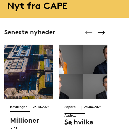
Nyt fra CAPE
Seneste nyheder
Bevillinger
23.10.2025
Sapere
24.06.2025
Pris
Aude
Millioner
Pr
Se hvilke
2025