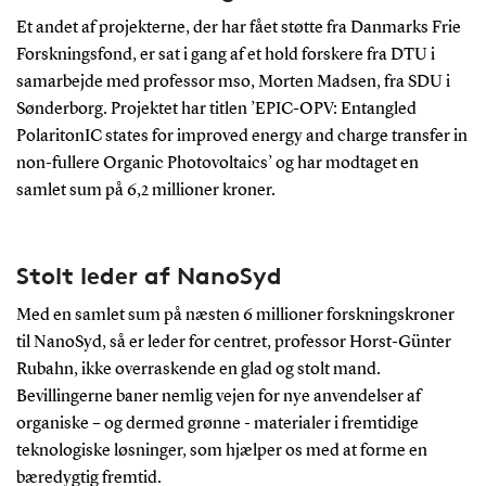
Et andet af projekterne, der har fået støtte fra Danmarks Frie
Forskningsfond, er sat i gang af et hold forskere fra DTU i
samarbejde med professor mso, Morten Madsen, fra SDU i
Sønderborg. Projektet har titlen ’EPIC-OPV: Entangled
PolaritonIC states for improved energy and charge transfer in
non-fullere Organic Photovoltaics’ og har modtaget en
samlet sum på 6,2 millioner kroner.
Stolt leder af NanoSyd
Med en samlet sum på næsten 6 millioner forskningskroner
til NanoSyd, så er leder for centret, professor Horst-Günter
Rubahn, ikke overraskende en glad og stolt mand.
Bevillingerne baner nemlig vejen for nye anvendelser af
organiske – og dermed grønne - materialer i fremtidige
teknologiske løsninger, som hjælper os med at forme en
bæredygtig fremtid.