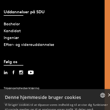
Uddannelser på SDU
Bachelor
Kandidat
Ingeniør
Efter- og videreuddannelse
Følg os
Tilgængelighedserklæring
Databeskyttelse på SDU
Denne hjemmeside bruger cookies
Cookie-indstillinger
Vi bruger cookies til at tilpasse vores indhold og til at vise dig funktioner
til sociale medier og til at analysere vores trafik. Vi deler også
DANISH