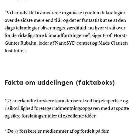
”Vi har udviklet avancerede organiske tyndfilm teknologier
over de sidste mere end ti år og det er fantastisk at se at den
slags teknologier bliver meget værdifuld, nu hvor vi stå over
for de virkelig store klimaudfordringerne”, siger Prof. Horst-
Günter Rubahn, leder af NanoSYD centret og Mads Clausen
Instituttet.
Fakta om uddelingen (faktaboks)
* 75 anerkendte forskere karakteriseret ved høj ekspertise og
risikovillighed foretager udmøntningsopgaven med at spotte
og sikre forskningsmidler til excellente idéer.
* De 75 forskere er medlemmer af og fordelt på fem