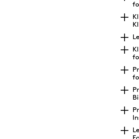
f
Kl
Kl
L
Kl
f
Pr
f
P
B
Pr
In
Le
F