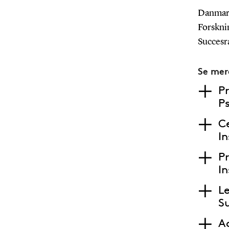
Danmark
Forsknin
Succesra
Se mer
Pr
P
Ce
In
P
In
L
S
Ad