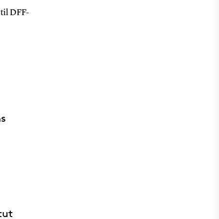
til DFF-
ns
tut