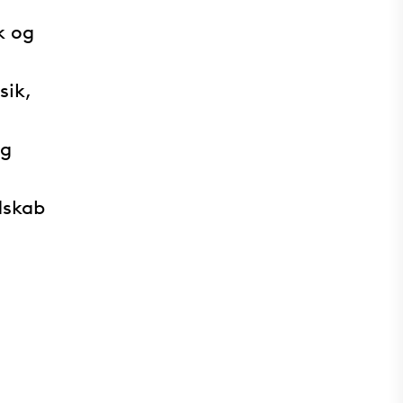
k og
sik,
og
dskab