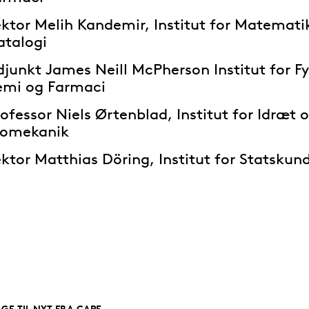
ektor Melih Kandemir, Institut for Matemati
atalogi
junkt James Neill McPherson Institut for Fy
emi og Farmaci
ofessor Niels Ørtenblad, Institut for Idræt 
iomekanik
ktor Matthias Döring, Institut for Statskun
AGE TIL NYT FRA CAPE