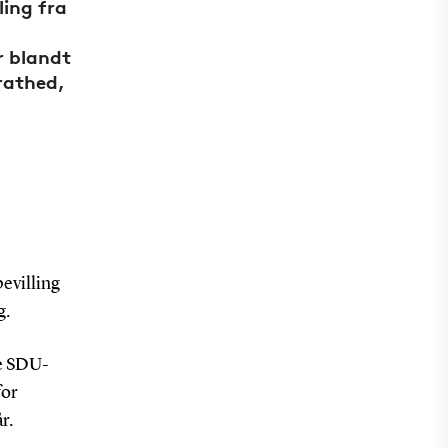
ling fra
r blandt
rathed,
evilling
g.
de SDU-
for
r.