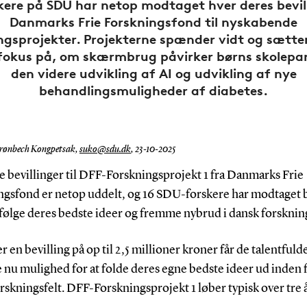
kere på SDU har netop modtaget hver deres bevil
Danmarks Frie Forskningsfond til nyskabende
ngsprojekter. Projekterne spænder vidt og sætte
fokus på, om skærmbrug påvirker børns skolepa
den videre udvikling af AI og udvikling af nye
behandlingsmuligheder af diabetes.
rønbech Kongpetsak,
suko@sdu.dk
,
23-10-2025
e bevillinger til DFF-Forskningsprojekt 1 fra Danmarks Frie
ngsfond er netop uddelt, og 16 SDU-forskere har modtaget b
orfølge deres bedste ideer og fremme nybrud i dansk forsknin
 en bevilling på op til 2,5 millioner kroner får de talentful
 nu mulighed for at folde deres egne bedste ideer ud inden 
rskningsfelt. DFF-Forskningsprojekt 1 løber typisk over tre å