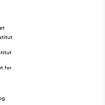
et
stitut
titut
t for
 og