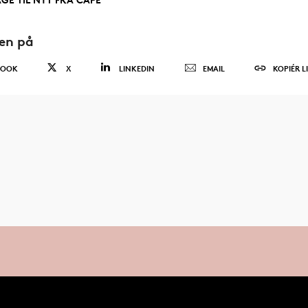
den på
BOOK
X
LINKEDIN
EMAIL
KOPIÉR L