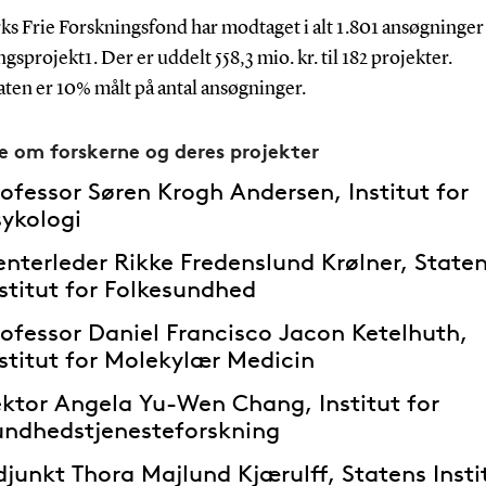
s Frie Forskningsfond har modtaget i alt 1.801 ansøgninger 
gsprojekt1. Der er uddelt 558,3 mio. kr. til 182 projekter.
ten er 10% målt på antal ansøgninger.
e om forskerne og deres projekter
ofessor Søren Krogh Andersen, Institut for
sykologi
nterleder Rikke Fredenslund Krølner, State
stitut for Folkesundhed
rofessor Daniel Francisco Jacon Ketelhuth,
stitut for Molekylær Medicin
ektor Angela Yu-Wen Chang, Institut for
undhedstjenesteforskning
junkt Thora Majlund Kjærulff, Statens Insti