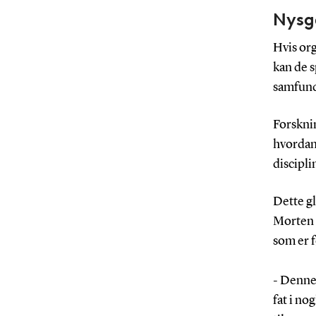
Nysge
Hvis org
kan de s
samfun
Forsknin
hvordan
discipli
Dette g
Morten M
som er f
- Denne
fat i n