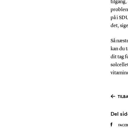
tilgang,
problem.
på i SD
det, sig
Så næste
kan du 
dit tag 
solcelle
vitamine
TILB
Del si
FACE