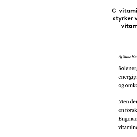
C-vitami
styrker
vitam
Af Sune Hol
Solenerg
energipr
og omkos
Men der 
en forsk
Engmann
vitamine