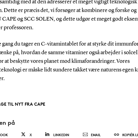
 samtidig med at den adresserer et meget vigtigt teknologisk
 Dette er præcis det, vi forsøger at kombinere og forske og
U CAPE og SCC SOLEN, og dette udgør et meget godt eksem
er professoren.
 gang du tager en C-vitamintablet for at styrke dit immunfor
tænke på, hvordan de samme vitaminer også arbejder i solcel
for at beskytte vores planet mod klimaforandringer. Vores
teknologi er måske lidt sundere takket være naturens egen k
r.
AGE TIL NYT FRA CAPE
den på
BOOK
X
LINKEDIN
EMAIL
KOPIÉR L