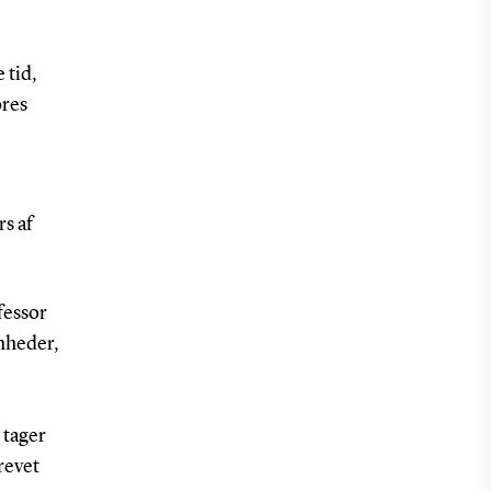
 tid,
ores
s af
fessor
enheder,
 tager
revet