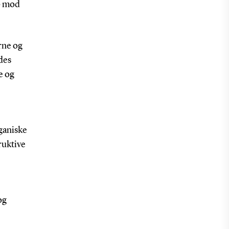
p mod
rne og
des
e og
ganiske
ruktive
og