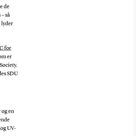
ne de
 – så
 lyder
C for
som er
Society.
edes SDU
 og en
rende
r og UV-