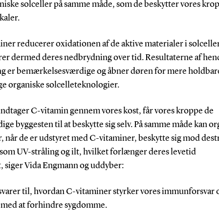
aniske solceller på samme måde, som de beskytter vores kro
kaler.
ner reducerer oxidationen af de aktive materialer i solcelle
rer dermed deres nedbrydning over tid. Resultaterne af hen
ng er bemærkelsesværdige og åbner døren for mere holdbar
ge organiske solcelleteknologier.
 indtager C-vitamin gennem vores kost, får vores kroppe de
ge byggesten til at beskytte sig selv. På samme måde kan or
r, når de er udstyret med C-vitaminer, beskytte sig mod dest
som UV-stråling og ilt, hvilket forlænger deres levetid
, siger Vida Engmann og uddyber:
svarer til, hvordan C-vitaminer styrker vores immunforsvar 
 med at forhindre sygdomme.