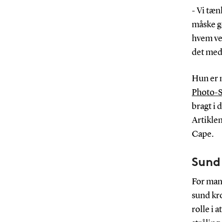
- Vi tæn
måske gø
hvem ved
det med 
Hun er m
Photo-S
bragt i
Artikle
Cape.
Sund 
For man
sund kro
rolle i 