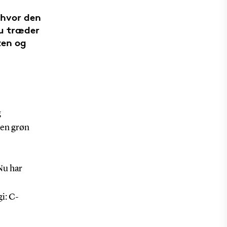
 hvor den
u træder
ten og
g
 en grøn
 Nu har
i: C-