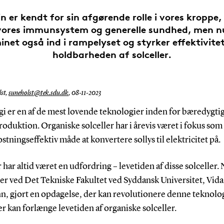
n er kendt for sin afgørende rolle i vores kroppe,
 vores immunsystem og generelle sundhed, men n
inet også ind i rampelyset og styrker effektivite
holdbarheden af solceller.
st,
suneholst@tek.sdu.dk
,
08-11-2023
i er en af de mest lovende teknologier inden for bæredygti
oduktion. Organiske solceller har i årevis været i fokus som
tningseffektiv måde at konvertere sollys til elektricitet på.
har altid været en udfordring – levetiden af disse solceller.
er ved Det Tekniske Fakultet ved Syddansk Universitet, Vida
, gjort en opdagelse, der kan revolutionere denne teknolog
r kan forlænge levetiden af organiske solceller.