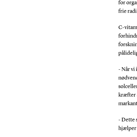
for org
frie radi
C-vitami
forhind
forskni
pålideli
- Når vi
nødvendi
solcelle
kræfter 
markant
- Dette 
hjælper