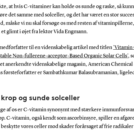
kte, at hvis C-vitaminer kan holde os sunde og raske, så kun
re det samme med solceller, og det har været en stor succes
, måske vi nu skal forsøge os med resten af vitaminpillerne,
et glimt i øjet fra lektor Vida Engmann.
edforfatter til en videnskabelig artikel med titlen
’Vitamin 
table Non-fullerene-acceptor-Based Organic Solar Cells’
, 
 det anerkendte videnskabelige magasin, American Chemical 
ns førsteforfatter er Sambathkumar Balasubramanian, ligel
krop og sunde solceller
ge af os er C-vitamin synonymt med stærkere immunforsvar
p. C-vitamin, også kendt som ascorbinsyre, spiller en afgø
at beskytte vores celler mod skader forårsaget af frie radikale