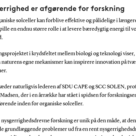
rrighed er afgørende for forskning
aniske solceller kan forblive effektive og pålidelige i længere
pille en endnu større rolle i at levere bæredygtig energi til v
d.
gsprojektet i krydsfeltet mellem biologi og teknologi viser,
 naturens egne mekanismer kan inspirere innovation på tvær
ner.
læder naturligvis lederen af SDU CAPE og SCC SOLEN, pro
adsen, der i en årrække har stået i spidsen for forsknings
ørende inden for organiske solceller.
 nysgerrighedsdrevne forskning er unik på den måde, at den
ogle grundlæggende problemer ud fra en rent nysgerrighedsd