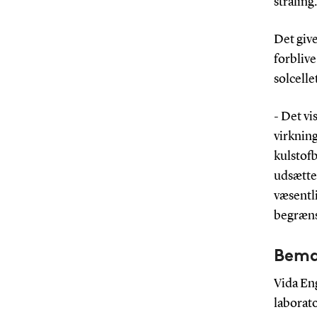
stråling.
Det give
forbliv
solcelle
- Det vi
virkning
kulstofb
udsættes
væsentli
begræns
Bemæ
Vida En
laborat