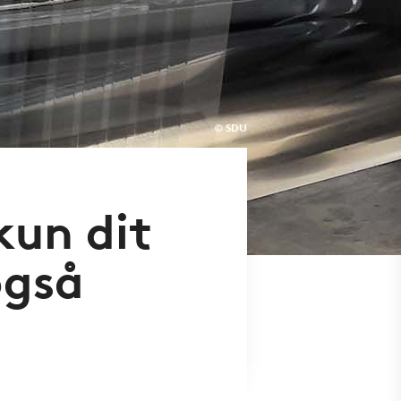
© SDU
kun dit
også