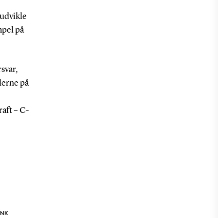
 udvikle
pel på
svar,
lerne på
raft – C-
INK