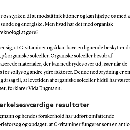
r os styrken til at modstå infektioner og kan hjælpe os med a
e sunde og energiske. Men hvad har det med organisk
teknologi at gøre?
ser sig, at C-vitaminer også kan have en lignende beskyttend
 på organiske solceller. Organiske solceller består af
aserede materialer, der kan nedbrydes over tid, især når de
 for sollys og andre ydre faktorer. Denne nedbrydning er e
g årsag til, at levetiden af organiske solceller hidtil har været
et, forklarer Vida Engmann.
rkelsesværdige resultater
gmann og hendes forskerhold har udført omfattende
orieforsøg og opdaget, at C-vitaminer fungerer som en anti