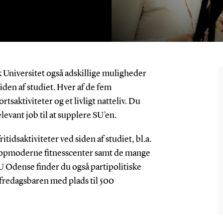
Universitet også adskillige muligheder
siden af studiet. Hver af de fem
rtsaktiviteter og et livligt natteliv. Du
levant job til at supplere SU’en.
tidsaktiviteter ved siden af studiet, bl.a.
topmoderne fitnesscenter samt de mange
DU Odense finder du også partipolitiske
g fredagsbaren med plads til 500