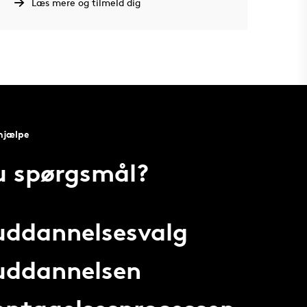
Læs mere og tilmeld dig
 hjælpe
u spørgsmål?
 uddannelsesvalg
 uddannelsen