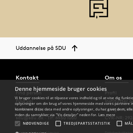
Uddannelse på SDU
Kontakt
Om os
Denne hjemmeside bruger cookies
Find person
Profil
Vi bruger cookies til at tilpasse vores indhold og til at vise dig funkti
Find vej
Institutter 
oplysninger om din brug af vores hjemmeside med vores partnere in
Kontakt SDU
Ledige stilli
kombinere disse data med andre oplysninger, du har givet dem, eller
inden du samtykker via "Vis detaljer" neden for.
Læs mere
sdu@sdu.dk · Tlf: 6550 1000
CVR-NR: 292
NØDVENDIGE
TREDJEPARTSSTATISTIK
MÅL
Tilgængelighedserklæring
Databeskyttelse