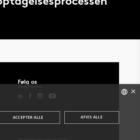
 optagelsesprocessen
Følg os
×
DANISH
AFVIS ALLE
ACCEPTER ALLE
ENGLISH
DANISH
Whistleblowerordning på SDU