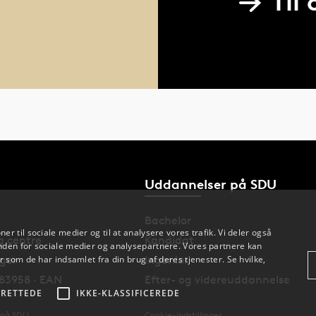
Til
Uddannelser på SDU
Bachelor
oner til sociale medier og til at analysere vores trafik. Vi deler også
og centre
Kandidat
den for sociale medier og analysepartnere. Vores partnere kan
nger
Ingeniør
 som de har indsamlet fra din brug af deres tjenester. Se hvilke,
83958 · EAN
Efter- og videreuddannelse
RETTEDE
IKKE-KLASSIFICEREDE
 på SDU
Cookie-indstillinger