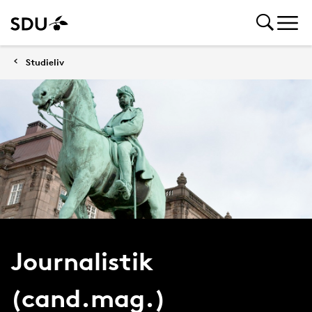
Studieliv
Journalistik
(cand.mag.)