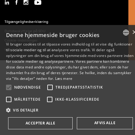
Tilgængelighedserklæring
Databeskyttelse på SDU
Denne hjemmeside bruger cookies
Cookie-indstillinger
Vi bruger cookies til at tilpasse vores indhold og til at vise dig funktioner
Whistleblowerordning på SDU
til sociale medier og til at analysere vores trafik. Vi deler også
DANISH
oplysninger om din brug af vores hjemmeside med vores partnere inden
for sociale medier og analysepartnere. Vores partnere kan kombinere
ENGLISH
disse data med andre oplysninger, du har givet dem, eller som de har
indsamlet fra din brug af deres tjenester. Se hvilke, inden du samtykker
DANISH
via "Vis detaljer" neden for.
Læs mere
NØDVENDIGE
TREDJEPARTSSTATISTIK
MÅLRETTEDE
IKKE-KLASSIFICEREDE
VIS DETALJER
AFVIS ALLE
ACCEPTER ALLE