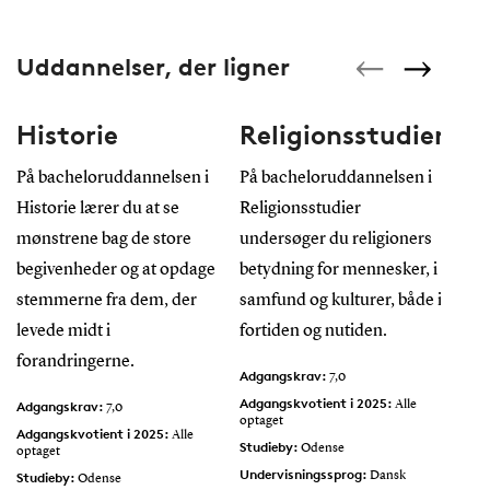
Uddannelser, der ligner
Historie
Religionsstudier
Fi
På bacheloruddannelsen i
På bacheloruddannelsen i
Hvis
Historie lærer du at se
Religionsstudier
for
mønstrene bag de store
undersøger du religioners
gru
begivenheder og at opdage
betydning for mennesker, i
vor
stemmerne fra dem, der
samfund og kulturer, både i
og 
levede midt i
fortiden og nutiden.
Filo
forandringerne.
Adgangskrav:
Adg
7,0
Adgangskvotient i 2025:
Adga
Adgangskrav:
Alle
7,0
optaget
opta
Adgangskvotient i 2025:
Alle
Studieby:
Stud
Odense
optaget
Undervisningssprog:
Und
Studieby:
Dansk
Odense