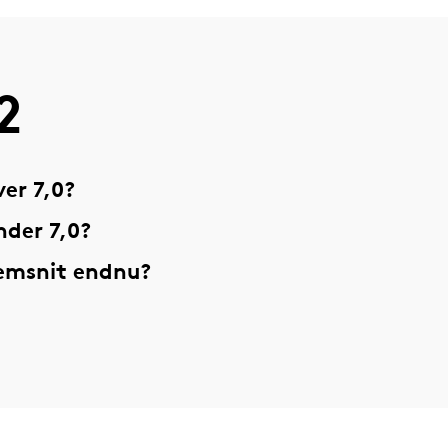
2
er 7,0?
nder 7,0?
nemsnit endnu?