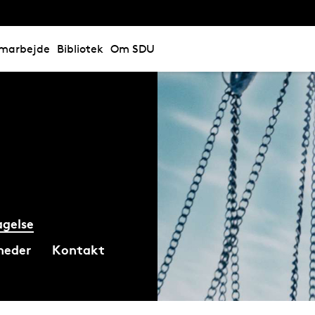
marbejde
Bibliotek
Om SDU
gelse
heder
Kontakt