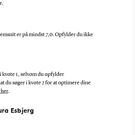
r.
nemsnit er på mindst 7,0. Opfylder du ikke
i kvote 1, selvom du opfylder
t du søger i kvote 2 for at optimere dine
 her
.
ura Esbjerg