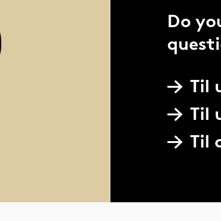
Do yo
quest
Til
Til
Til