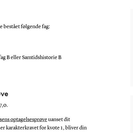
e bestået følgende fag:
fag B eller Samtidshistorie B
øve
7,0.
sens optagelsesprøve
uanset dit
r karakterkravet for kvote 1, bliver din