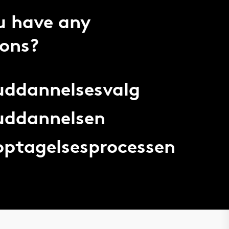
u have any
ions?
 uddannelsesvalg
 uddannelsen
 optagelsesprocessen