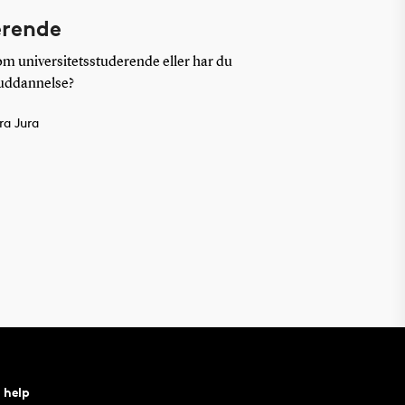
erende
som universitetsstuderende eller har du
 uddannelse?
ra Jura
 help