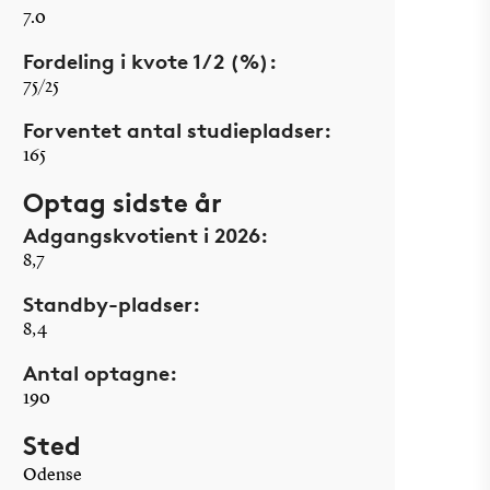
7.0
Fordeling i kvote 1/2 (%):
75/25
Forventet antal studiepladser:
165
Optag sidste år
Adgangskvotient i 2026:
8,7
Standby-pladser:
8,4
Antal optagne:
190
Sted
Odense