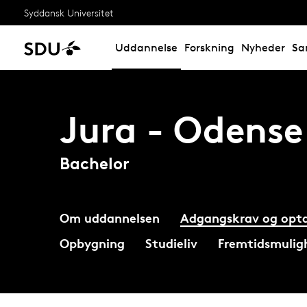
Syddansk Universitet
Uddannelse
Forskning
Nyheder
Sa
Jura - Odense
Bachelor
Om uddannelsen
Adgangskrav og opta
Opbygning
Studieliv
Fremtidsmulig