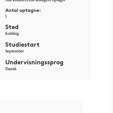
Alle kvalificerede ansøgere optaget
Antal optagne:
5
Sted
Kolding
Studiestart
September
Undervisningssprog
Dansk