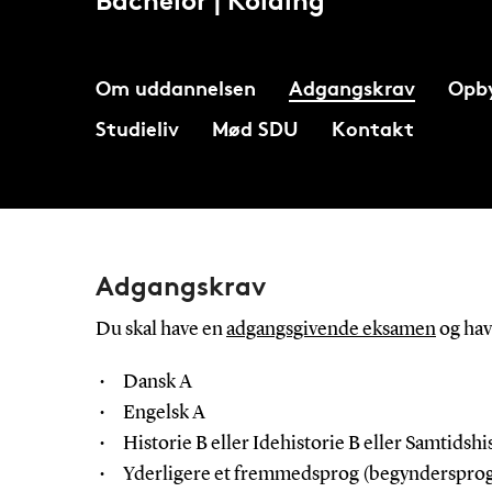
Bachelor | Kolding
Om uddannelsen
Adgangskrav
Opb
Studieliv
Mød SDU
Kontakt
Adgangskrav
Du skal have en
adgangsgivende eksamen
og hav
Dansk A
Engelsk A
Historie B eller Idehistorie B eller Samtidsh
Yderligere et fremmedsprog (begyndersprog 