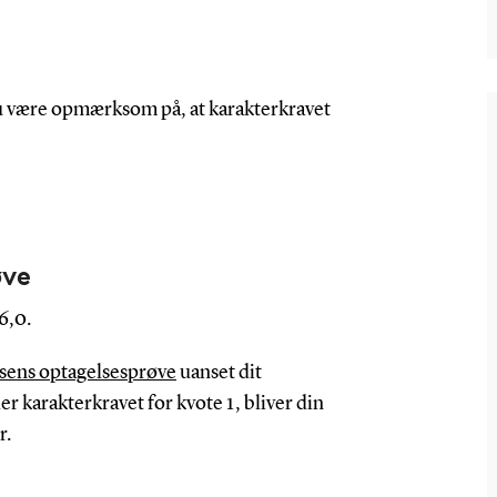
du være opmærksom på, at karakterkravet
øve
6,0.
sens optagelsesprøve
uanset dit
r karakterkravet for kvote 1, bliver din
r.