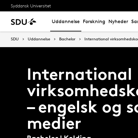
Syddansk Universitet
Uddannelse
Forskning
Nyheder
Sa
SDU
Uddannelse
Bachelor
International virksomhedsko
International
virksomheds
– engelsk og s
medier