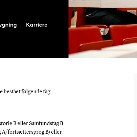
ygning
Karriere
e bestået følgende fag:
istorie B eller Samfundsfag B
A/fortsættersprog B) eller