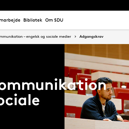
marbejde
Bibliotek
Om SDU
mmunikation – engelsk og sociale medier
Adgangskrav
kommunikation
ociale