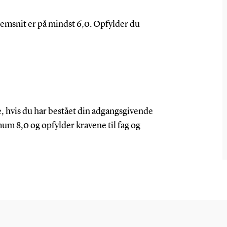
nemsnit er på mindst 6,0. Opfylder du
e
, hvis
du har bestået din adgangsgivende
mum
8,0
og opfylder
kravene til
fag og