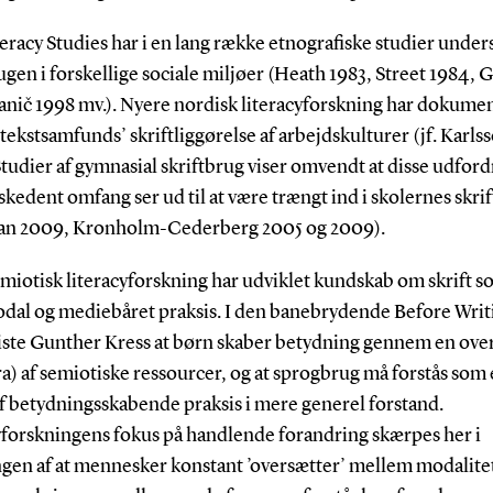
racy Studies har i en lang række etnografiske studier under
ugen i forskellige sociale miljøer (Heath 1983, Street 1984, 
vanič 1998 mv.). Nyere nordisk literacyforskning har dokume
 tekstsamfunds’ skriftliggørelse af arbejdskulturer (jf. Karls
tudier af gymnasial skriftbrug viser omvendt at disse udfor
skedent omfang ser ud til at være trængt ind i skolernes skrif
n 2009, Kronholm-Cederberg 2005 og 2009).
miotisk literacyforskning har udviklet kundskab om skrift s
dal og mediebåret praksis. I den banebrydende Before Writ
viste Gunther Kress at børn skaber betydning gennem en ove
a) af semiotiske ressourcer, og at sprogbrug må forstås som 
f betydningsskabende praksis i mere generel forstand.
yforskningens fokus på handlende forandring skærpes her i
ngen af at mennesker konstant ’oversætter’ mellem modalitet