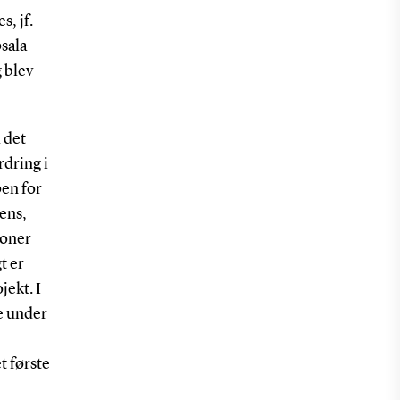
s, jf.
sala
 blev
l det
dring i
en for
ens,
ioner
t er
ekt. I
e under
t første