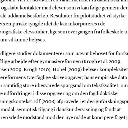
r og skabt kontakter med elever som vi kan følge gennem der
le uddannelsesforløb. Resultater fra pilotstudiet vil styrke
ts empiriske tyngde idet de kan inkorporeres i de
iografiske elevstudier, ligesom overgangen fra folkeskole ti
um vil kunne belyses.
idligere studier dokumenterer som nævnt behovet for forskn
ftlige arbejde efter gymnasiereformen (Krogh et al. 2009,
nsen 2009, Krogh 2010). Hobel (2009) belyser kompleksitet
ereformens tværfaglige skriveopgaver; hans empiriske data
ør samtidig store ubesvarede spørgsmål om tekstkvalitet, om
ve udfordringer i disse opgaver og om den fagdidaktiske
sningskontekst. Elf (2008) afprøvede i et designforskningsp
modal, semiotisk tilgang i danskundervisning og fandt at
uren ydede modstand mod den nye måde at koncipere faget 