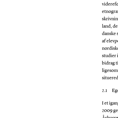
viderefø
etnograf
skrivnin
land, de
danske s
af elevp
nordisk
studier 
bidrag t
ligesom
situere
2.1 Ege
I et iga
2009 gen
Århusre