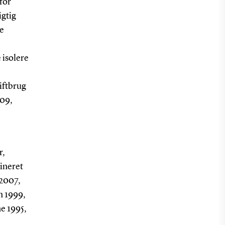
for
igtig
e
 isolere
iftbrug
09,
r,
mineret
 2007,
n 1999,
he 1995,