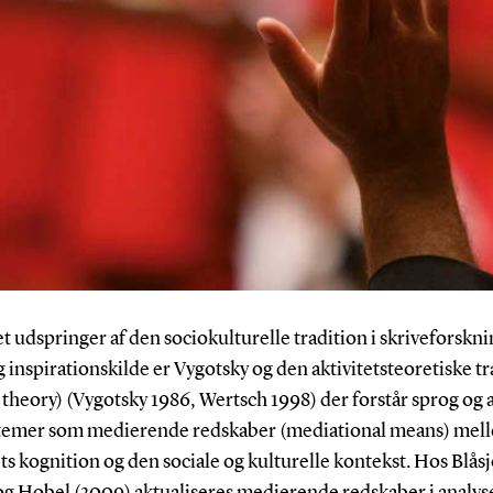
t udspringer af den sociokulturelle tradition i skriveforskn
g inspirationskilde er Vygotsky og den aktivitetsteoretiske t
y theory) (Vygotsky 1986, Wertsch 1998) der forstår sprog og
temer som medierende redskaber (mediational means) mel
ts kognition og den sociale og kulturelle kontekst. Hos Blås
og Hobel (2009) aktualiseres medierende redskaber i analyse