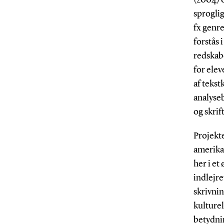
sproglig
fx genr
forstås 
redskab
for elev
af teks
analyseb
og skrif
Projekte
amerika
her i et
indlejre
skrivnin
kulturel
betydnin