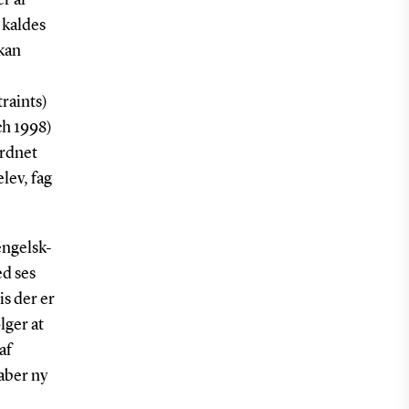
 kaldes
kan
raints)
ch 1998)
ordnet
lev, fag
engelsk-
ed ses
is der er
lger at
af
kaber ny