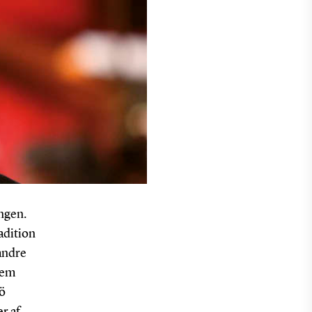
ingen.
radition
 andre
lem
jö
r af