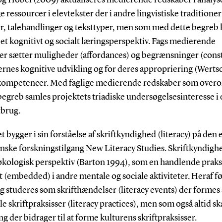
e ressourcer i elevtekster der i andre lingvistiske traditioner
er, talehandlinger og teksttyper, men som med dette begreb 
i et kognitivt og socialt læringsperspektiv. Fags medierende
er sætter muligheder (affordances) og begrænsninger (const
ernes kognitive udvikling og for deres appropriering (Werts
tkompetencer. Med faglige medierende redskaber som over
egreb samles projektets triadiske undersøgelsesinteresse i e
tbrug.
t bygger i sin forståelse af skriftkyndighed (literacy) på den 
nske forskningstilgang New Literacy Studies. Skriftkyndigh
 økologisk perspektiv (Barton 1994), som en handlende praks
t (embedded) i andre mentale og sociale aktiviteter. Heraf fø
g studeres som skrifthændelser (literacy events) der formes 
le skriftpraksisser (literacy practices), men som også altid s
g der bidrager til at forme kulturens skriftpraksisser.