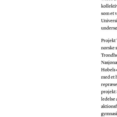
kollekti
som et 
Universi
undersø
Projekt 
norske 
Trondhe
Nasjonal
Hobels o
med et h
repræse
projekt
ledelse 
aktionsf
gymnasi