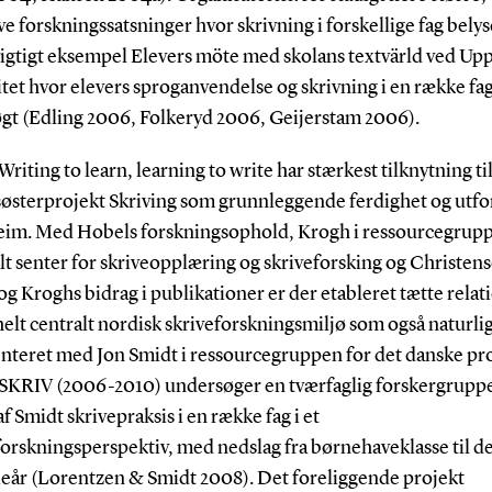
ve forskningssatsninger hvor skrivning i forskellige fag belyse
vigtigt eksempel Elevers möte med skolans textvärld ved Upp
tet hvor elevers sproganvendelse og skrivning i en række fag
gt (Edling 2006, Folkeryd 2006, Geijerstam 2006).
Writing to learn, learning to write har stærkest tilknytning ti
søsterprojekt Skriving som grunnleggende ferdighet og utfor
im. Med Hobels forskningsophold, Krogh i ressourcegrupp
t senter for skriveopplæring og skriveforsking og Christens
g Kroghs bidrag i publikationer er der etableret tætte relat
elt centralt nordisk skriveforskningsmiljø som også naturlig
nteret med Jon Smidt i ressourcegruppen for det danske proj
 SKRIV (2006-2010) undersøger en tværfaglig forskergrupp
af Smidt skrivepraksis i en række fag i et
orskningsperspektiv, med nedslag fra børnehaveklasse til de
eår (Lorentzen & Smidt 2008). Det foreliggende projekt