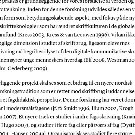
 praksis er grundlæggende for vores forståelse af verden og 
v tænkning. Inden for denne forskning udvikles således en v
m form som betydningsskabende aspekt, med fokus på de ny
 skriftteknologier som har ændret skriftkulturen i de globale
amfund (Kress 2003, Kress & van Leeuwen 1996). Vi kan ikke
glige dimension i studiet af skriftbrug, ligesom elevernes
ivning må begribes i lyset af den digitale kommunikative skr
nemsyrer unge menneskers hverdag (Elf 2008, Westman 20
lm-Cederberg 2009).
liggende projekt skal ses som et bidrag til en nyere nordisk
rskningstradition som er rettet mod skriftbrug i uddannelse
i et fagdidaktisk perspektiv. Denne forskning har været do
er i modersmålsfagene (jf. fx Smidt 1996, Illum 2002, Krogh
 2007). Et nyere træk er studier i andre fags skrivning (Knai
Hugo 2007), og studier i flere fag eller på tværs af fag (Dyst
04, Hansen 2004a). Organisatorisk ses stadigt flere større,