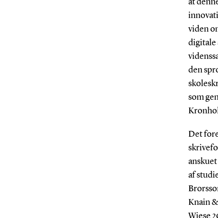
at denne
innovati
viden o
digitale
videnss
den spro
skoleskr
som gen
Kronho
Det fore
skrivefo
anskuet 
af studi
Brorsson
Knain & 
Wiese 20