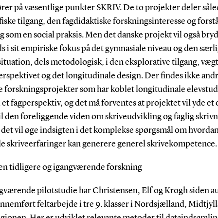
rer på væsentlige punkter SKRIV. De to projekter deler sål
iske tilgang, den fagdidaktiske forskningsinteresse og forstå
g som en social praksis. Men det danske projekt vil også bry
ls i sit empiriske fokus på det gymnasiale niveau og den særl
ituation, dels metodologisk, i den eksplorative tilgang, væ
erspektivet og det longitudinale design. Der findes ikke and
e forskningsprojekter som har koblet longitudinale elevstu
i et fagperspektiv, og det må forventes at projektet vil yde et 
il den foreliggende viden om skriveudvikling og faglig skrivn
 det vil øge indsigten i det komplekse spørgsmål om hvorda
de skriveerfaringer kan generere generel skrivekompetence.
n tidligere og igangværende forskning
ngværende pilotstudie har Christensen, Elf og Krogh siden a
nemført feltarbejde i tre 9. klasser i Nordsjælland, Midtjyl
gionen. Her er udviklet relevante metoder til dataindsamlin