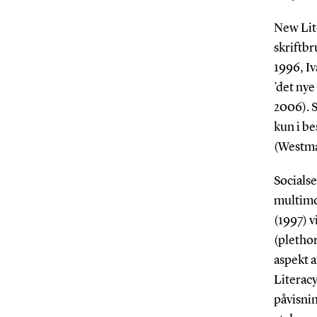
New Lite
skriftbr
1996, I
’det nye
2006). S
kun i be
(Westma
Socialse
multimo
(1997) 
(plethor
aspekt a
Literac
påvisni