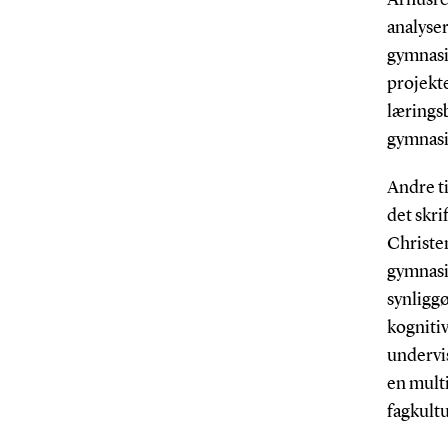
analyse
gymnasia
projekte
læringsb
gymnasi
Andre t
det skri
Christe
gymnasi
synligg
kogniti
undervi
en multi
fagkult