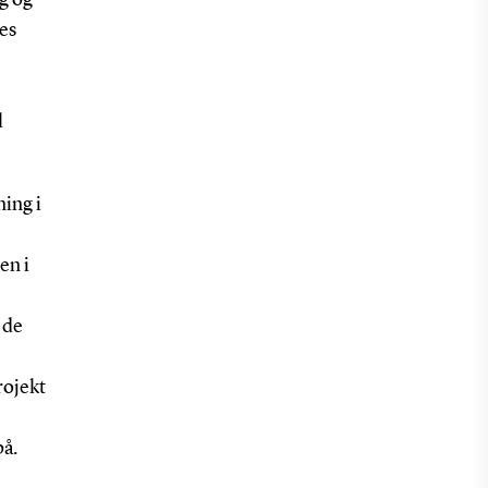
es
l
ing i
en i
 de
rojekt
på.