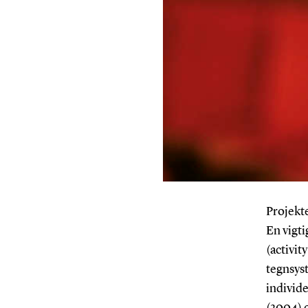
Projekte
En vigti
(activit
tegnsys
individe
(2004) 