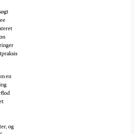
søgt
Gee
nteret
son
dringer
tpraksis
om en
ing
rflod
et
er, og