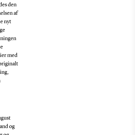
edes den
elsen af
de nyt
ige
gtningen
re
dier med
originalt
ing,
n
ugust
land og
g og