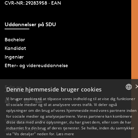
CVR-NR: 29283958 · EAN
Uddannelser på SDU
Bachelor
Kandidat
Ingeniør
Efter- og videreuddannelse
Følg os
Denne hjemmeside bruger cookies
Vi bruger cookies til at tilpasse vores indhold og til at vise dig funktioner
til sociale medier og til at analysere vores trafik. Vi deler også
DANISH
oplysninger om din brug af vores hjemmeside med vores partnere inden
for sociale medier og analysepartnere. Vores partnere kan kombinere
ENGLISH
Tilgængelighedserklæring
disse data med andre oplysninger, du har givet dem, eller som de har
indsamlet fra din brug af deres tjenester. Se hvilke, inden du samtykker
Databeskyttelse på SDU
DANISH
via "Vis detaljer" neden for.
Læs mere