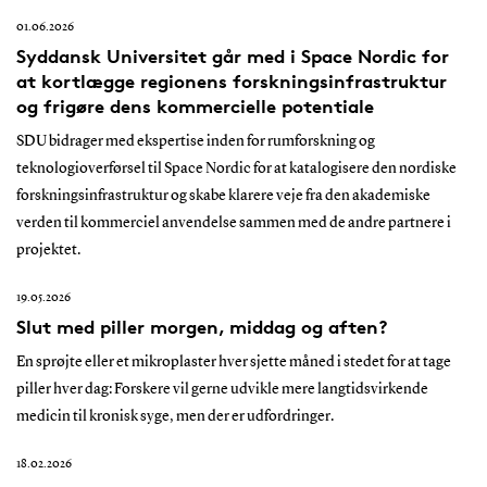
01.06.2026
Syddansk Universitet går med i Space Nordic for
at kortlægge regionens forskningsinfrastruktur
og frigøre dens kommercielle potentiale
SDU bidrager med ekspertise inden for rumforskning og
teknologioverførsel til Space Nordic for at katalogisere den nordiske
forskningsinfrastruktur og skabe klarere veje fra den akademiske
verden til kommerciel anvendelse sammen med de andre partnere i
projektet.
19.05.2026
Slut med piller morgen, middag og aften?
En sprøjte eller et mikroplaster hver sjette måned i stedet for at tage
piller hver dag: Forskere vil gerne udvikle mere langtidsvirkende
medicin til kronisk syge, men der er udfordringer.
18.02.2026