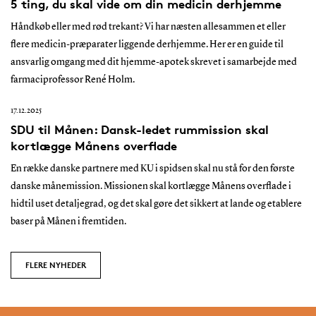
5 ting, du skal vide om din medicin derhjemme
Håndkøb eller med rød trekant? Vi har næsten allesammen et eller
flere medicin-præparater liggende derhjemme. Her er en guide til
ansvarlig omgang med dit hjemme-apotek skrevet i samarbejde med
farmaciprofessor René Holm.
17.12.2025
SDU til Månen: Dansk-ledet rummission skal
kortlægge Månens overflade
En række danske partnere med KU i spidsen skal nu stå for den første
danske månemission. Missionen skal kortlægge Månens overflade i
hidtil uset detaljegrad, og det skal gøre det sikkert at lande og etablere
baser på Månen i fremtiden.
FLERE NYHEDER