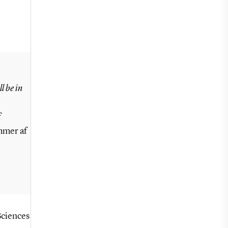
l be in
f
mmer af
Sciences