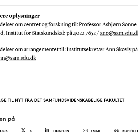
ere oplysninger
elser om centret og forskning til: Professor Asbjørn Sonne
, Institut for Statskundskab på 4022 7652 /
ano@sam.sdu.d
elser om arrangementet til: Institutsekretær Ann Skovly på
nn@sam.sdu.dk
AGE TIL NYT FRA DET SAMFUNDSVIDENSKABELIGE FAKULTET
den på
BOOK
X
LINKEDIN
EMAIL
KOPIÉR L