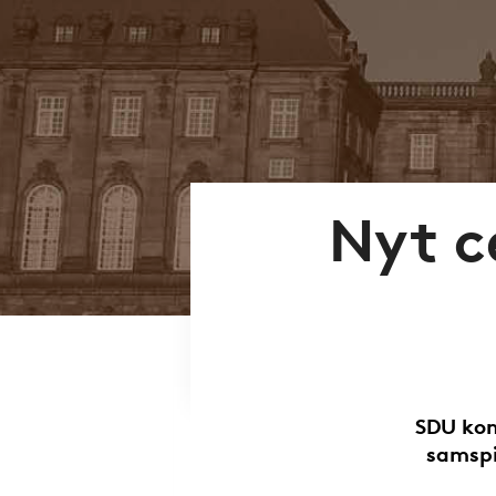
Nyt c
SDU kom
samspi