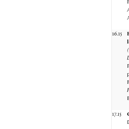
A
16.15
(
17.15