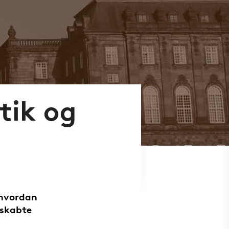
tik og
 hvordan
 skabte