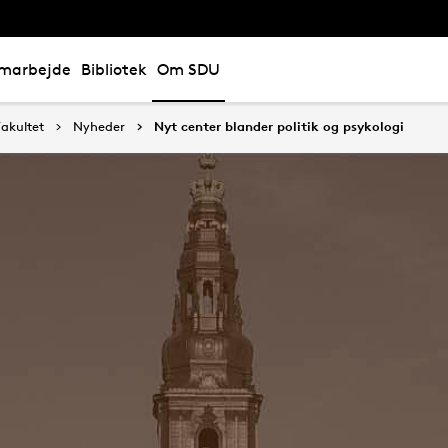
marbejde
Bibliotek
Om SDU
akultet
Nyheder
Nyt center blander politik og psykologi