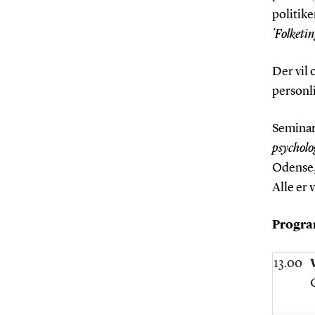
politik
’Folketi
Der vil 
personli
Semina
psycholo
Odense,
Alle er
Progr
13.00