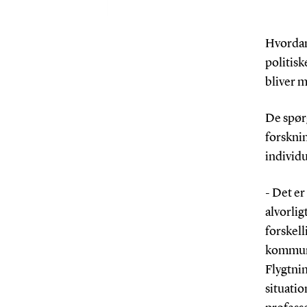
Hvordan
politis
bliver m
De spørg
forsknin
individu
- Det er
alvorlig
forskell
kommunik
Flygtni
situatio