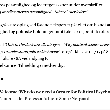
eres personlighed og lederegenskaber under overskriften
ngsmedlemmernes personlighed: ”tabere” eller ledere?’
også være oplæg ved førende eksperter på feltet om blandt a
ghed og politiske holdninger samt følelser og politisk toler
ret
’Only in the dark are all cats grey – Why political science needs
gy to understand political behavior’
foregår kl. 13.00-17.15 på S
 lokale 48A ved indgang F.
 velkomne. Tilmelding ej nødvendig.
am
Welcome: Why do we need a Center for Political Psych
Center leader Professor Asbjørn Sonne Nørgaard