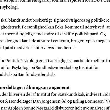
or Asbjørn Sonne Nørgaard, som står i spidsen for SDU’s Cen
 Psykologi.
skal blandt andet beskæftige sig med vælgeres og politikere
ghedstræk. Personlighed kan f.eks. komme til udtryk ved, at
er mere tilbøjelige end andre til at skifte politisk parti. Og
re, der godt kan lide at være i centrum, bruger typisk meget 
id på at medvirke i interviews i medierne.
or Politisk Psykologi er et tværfagligt samarbejde mellem f
itut for Psykologi på Sundhedsvidenskab og Institut for
ndskab på Samfundsvidenskab.
ere deltager i åbningsarrangement
 der bliver en del af Institut for Statskundskab, indvies tirsd
2016. Her deltager Dan Jørgensen (A) og Erling Bonnesen (V)
 når Asbjørn Sonne Nørgaard diskuterer helt nye analyser af