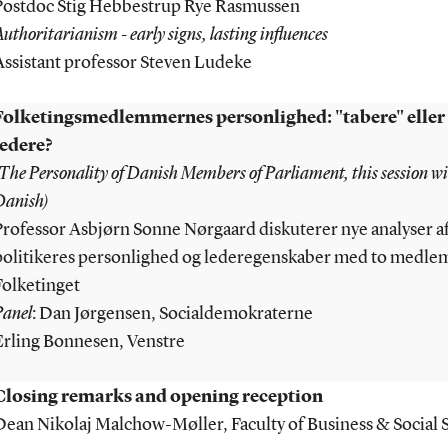
Postdoc Stig Hebbestrup Rye Rasmussen
uthoritarianism - early signs, lasting influences
Assistant professor Steven Ludeke
Folketingsmedlemmernes personlighed: "tabere" eller
ledere?
The Personality of Danish Members of Parliament, this session wil
Danish)
Professor Asbjørn Sonne Nørgaard diskuterer nye analyser a
politikeres personlighed og lederegenskaber med to medle
Folketinget
Panel
: Dan Jørgensen, Socialdemokraterne
Erling Bonnesen, Venstre
Closing remarks and opening reception
Dean Nikolaj Malchow-Møller, Faculty of Business & Social 