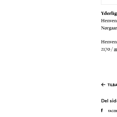
Yderlig
Henvend
Nørgaard
Henvend
2170 /
a
TILB
Del si
FACE