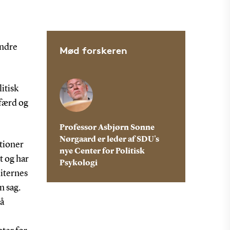
andre
Mød forskeren
itisk
dfærd og
Professor Asbjørn Sonne
Nørgaard er leder af SDU's
ationer
nye Center for Politisk
t og har
Psykologi
liternes
n sag.
på