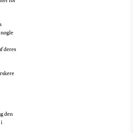
ter for
s
 nogle
af deres
orskere
ag den
 i