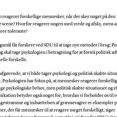
 reagerer forskellige mennesker, når der sker noget på den
ke scene? Hvorfor reagerer nogen med vrede og afsky, mens 
ere tolerante?
smål får forskere ved SDU til at tage nye metoder i brug: Pol
g skal tage psykologien i betragtning for at forstå politisk a
elle forskelle.
 afgørende, at vi både tager psykologi og politisk skabte situ
t. Psykologien har fokus på, at mennesker reagerer forskellig
ige psykologiske behov, men politisk skabte situationer og e
ation betyder også noget for, hvordan vi forholder os til e
ngestrømme og indsættelsen af grænsevagter er eksempler 
ner, der får mennesker til at reagere meget forskelligt, siger