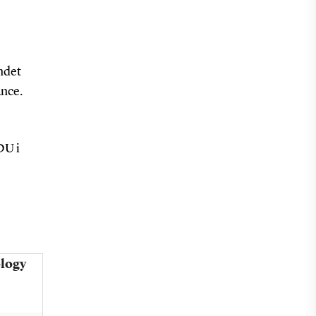
ndet
ance.
DU i
ology