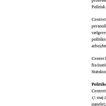
profess
Politisk
Centret 
personli
vælgere 
politike
arbejdst
Center f
fra Inst
Statsku
Politik
Centret,
17. maj 
panelet,