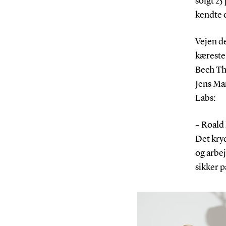
solgt 25
kendte o
Vejen de
kæreste
Bech Th
Jens Ma
Labs:
– Roald 
Det kryd
og arbej
sikker p