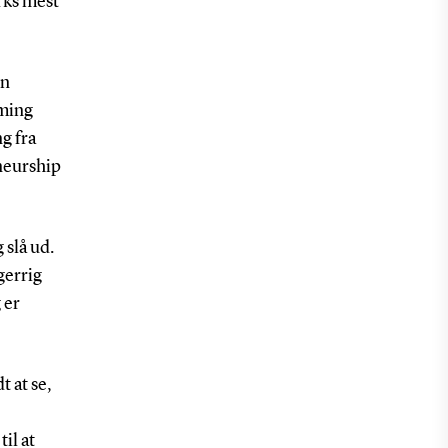
rks mest
en
mming
g fra
neurship
 slå ud.
gerrig
 er
t at se,
il at