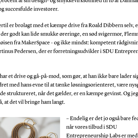
 procent af sin design- og smykkevirksomhed til to af Danma
g succesfulde investorer.
rtil er brolagt med et kæmpe drive fra Roald Dibbern selv, 
 der godt kan lide smukke øreringe, en sød svigermor, Fle
øisen fra MakerSpace - og ikke mindst: kompetent rådgivnin
rtinus Pedersen, der er forretningsudvikler i SDU Entrepre
har et drive og gå-på-mod, som gør, at han ikke bare lader sig
ret med hans evne til at tænke løsningsorienteret, være nys
de struktureret, når det gælder, er en kæmpe gevinst. Og jeg
å, at det vil bringe ham langt.
– Endelig er det jo også bare fed
når vores tilbud i SDU
Entrepreneurship Labs er med t