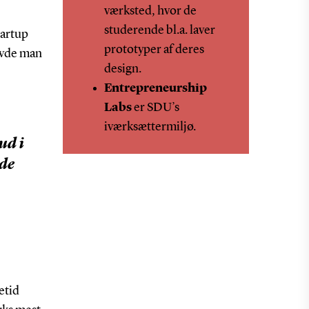
værksted, hvor de
studerende bl.a. laver
tartup
prototyper af deres
havde man
design.
Entrepreneurship
Labs
er SDU’s
iværksættermiljø.
ud i
 de
etid