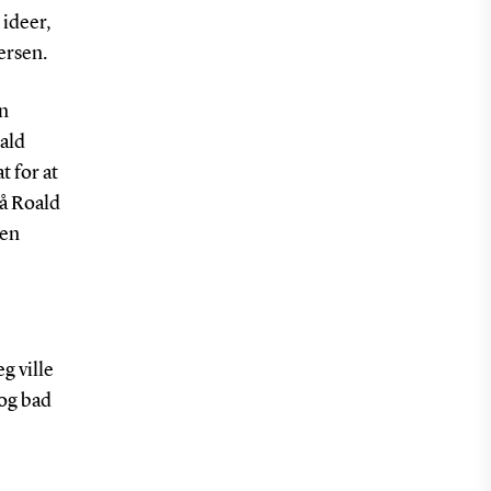
ideer,
ersen.
n
ald
t for at
få Roald
men
g ville
og bad