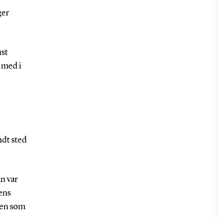
ger
ust
 med i
ndt sted
an var
ens
men som