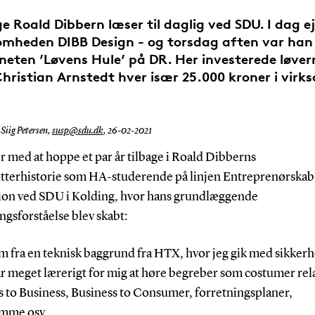
ge Roald Dibbern læser til daglig ved SDU. I dag e
omheden DIBB Design - og torsdag aften var han
eten ’Løvens Hule’ på DR. Her investerede løver
hristian Arnstedt hver især 25.000 kroner i vir
Siig Petersen,
susp@sdu.dk
,
26-02-2021
er med at hoppe et par år tilbage i Roald Dibberns
tterhistorie som HA-studerende på linjen Entreprenørskab
ion ved SDU i Kolding, hvor hans grundlæggende
ngsforståelse blev skabt:
om fra en teknisk baggrund fra HTX, hvor jeg gik med sikker
ar meget lærerigt for mig at høre begreber som costumer rel
s to Business, Business to Consumer, forretningsplaner,
emme osv.