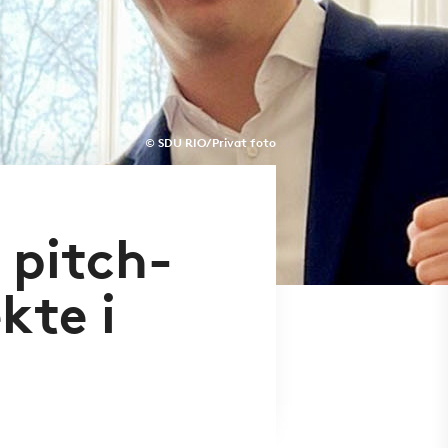
© SDU RIO/ Privat foto
 pitch-
kte i