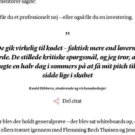
 mentorer sagde:
får du et professionelt nej – eller også får du en investering.
”
e gik virkelig til kødet – faktisk mere end løver
rde. De stillede kritiske spørgsmål, og jeg tror, a
ugte en halv dag i sommers på at få mit pitch til
sidde lige i skabet
Roald Dibbern,
studerende og virksomhedsejer
Del citat
 blev der holdt generalprøve – der blev sat whiteboards op, 
r ellers trænet igennem med Flemming Bech Thøisen og Jen