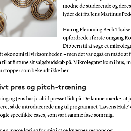
modne de studerende og deres 
lyder det fra Jens Martinus Ped
Han og Flemming Bech Thøise
opfordrede i første omgang Ro
Dibbern til at søge et mikrolega
dt økonomi til virksomheden – men det var også en måde at 
til at fintune sit salgsbudskab på. Mikrolegatet kom i hus, 
en stopper som bekendt ikke her.
ivt pres og pitch-træning
ng og Jens har jo altid presset lidt på. De kunne mærke, at je
ere, så de introducerede mig til programmet ’Løvens Hule’ 
ogle specifikke cases, som var i samme fase som mig.
r en masse læring for mig i at se løvernes respons og