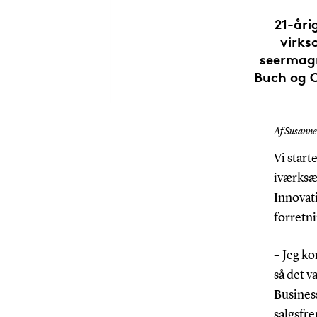
21-åri
virks
seermagn
Buch og C
Af Susanne 
Vi start
iværksæ
Innovat
forretni
– Jeg k
så det v
Busines
salgsfr