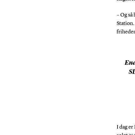
– Og så 
Station.
friheden
End
SD
I dag e