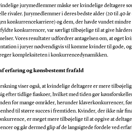
vindelige jurymedlemmer måske ser kvindelige deltagere s
lle rivaler. Jurymedlemmer i deres bedste alder (20 til 40 år 
gen konkurrencekarriere) og dem, der havde vundet mindre
fyldte konkurrencer, var særligt tilbøjelige til at give hårder
lser. Vores resultater udfordrer antagelsen om, at øget kvi
tation i juryer nødvendigvis vil komme kvinder til gode, og
reger kompleksiteten i konkurrencedynamikken.
af erfaring og kønsbestemt frafald
rskning viser også, at kvindelige deltagere er mere tilbøjelige
ig efter tidlige fiaskoer, hvilket med tiden gør kønsforskell
 Inden for mange områder, herunder klaverkonkurrencer, fø
nhed til større succes i fremtiden. Kvinder, der ikke når fina
nkurrence, er meget mere tilbøjelige til at opgive at deltage
ncer og går dermed glip af de langsigtede fordele ved erfar