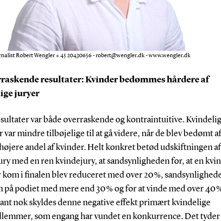
nalist Robert Wengler + 45 20430656 - robert@wengler.dk - www.wengler.dk
rraskende resultater: Kvinder bedømmes hårdere af
ige juryer
sultater var både overraskende og kontraintuitive. Kvindeli
r var mindre tilbøjelige til at gå videre, når de blev bedømt a
øjere andel af kvinder. Helt konkret betød udskiftningen af
y med en ren kvindejury, at sandsynligheden for, at en kvin
 kom i finalen blev reduceret med over 20 %, sandsynlighede
 på podiet med mere end 30 % og for at vinde med over 40 
ant nok skyldes denne negative effekt primært kvindelige
lemmer, som engang har vundet en konkurrence. Det tyder 