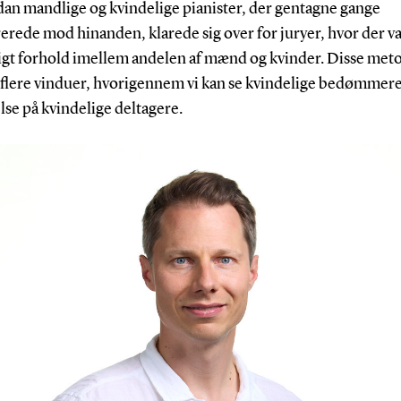
dan mandlige og kvindelige pianister, der gentagne gange
rede mod hinanden, klarede sig over for juryer, hvor der va
ligt forhold imellem andelen af mænd og kvinder. Disse met
s flere vinduer, hvorigennem vi kan se kvindelige bedømmer
lse på kvindelige deltagere.