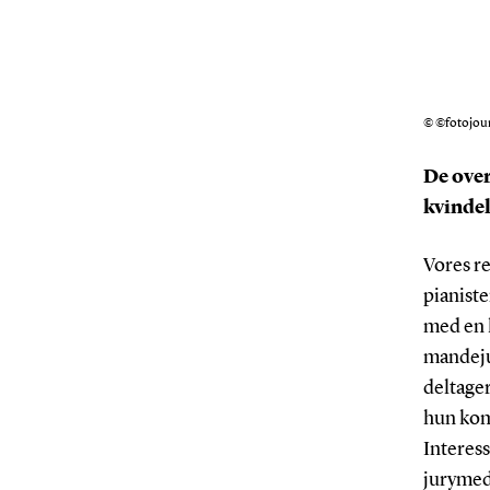
© ©fotojour
De ove
kvindel
Vores re
pianiste
med en h
mandejur
deltager
hun kom
Interess
jurymed