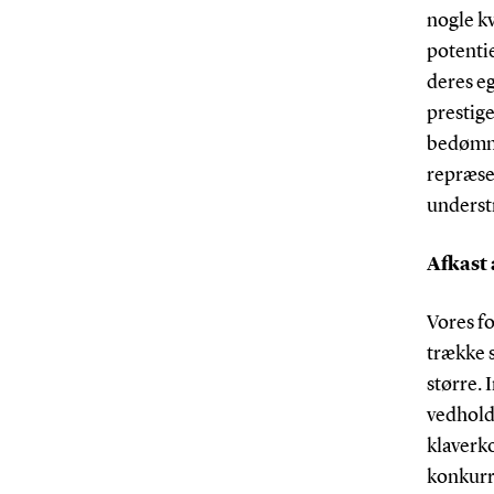
nogle k
potentie
deres e
prestige
bedømme
repræsen
underst
Afkast 
Vores fo
trække s
større.
vedholde
klaverko
konkurre