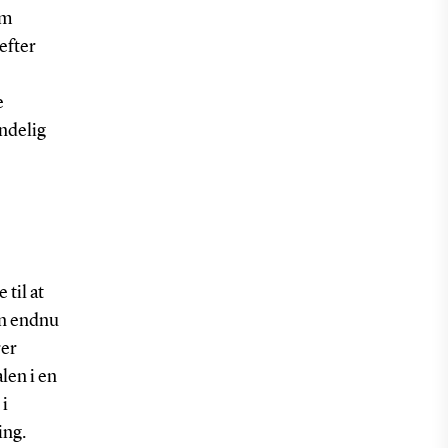
om
efter
e
ndelig
 til at
en endnu
rer
len i en
 i
ing.