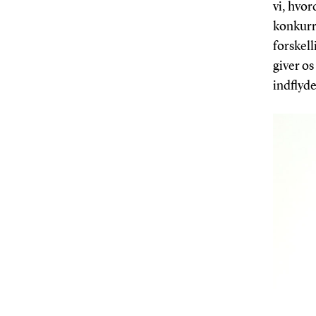
vi, hvor
konkurre
forskel
giver o
indflyde