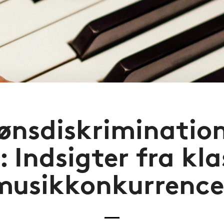
ønsdiskriminatio
: Indsigter fra kl
musikkonkurrence