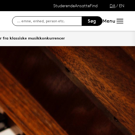
Studerende
Ansatte
Find
DA
/
EN
Søg
Menu
Adgang til dine fag/kurser
SDU's e-læringsportal
Søg efter kontaktin
er fra klassiske musikkonkurrencer
Website for studerende ved SDU
Intranet for ansatte
Hvordan finder du S
Outlook Web Mail
Adgang til DigitalEksamen
Tilmeld dig kurser, eksamen og se result
Se lånerstatus, reservationer og forny l
Adgang til DigitalEksamen