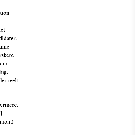
ation
det
didater.
danne
orskere
hvem
ing.
er reelt
nærmere.
J.
rmont)