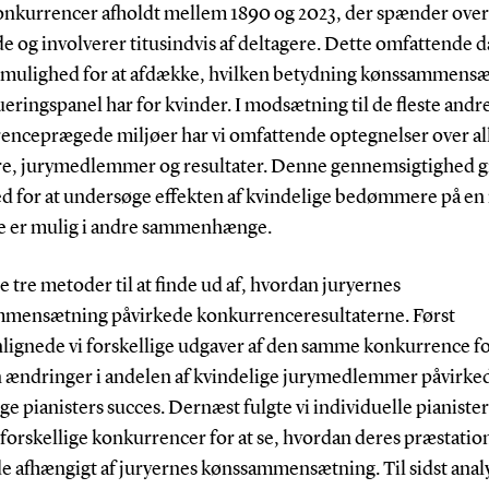
onkurrencer afholdt mellem 1890 og 2023, der spænder over
e og involverer titusindvis af deltagere. Dette omfattende 
s mulighed for at afdække, hvilken betydning kønssammens
lueringspanel har for kvinder. I modsætning til de fleste andr
enceprægede miljøer har vi omfattende optegnelser over al
re, jurymedlemmer og resultater. Denne gennemsigtighed g
d for at undersøge effekten af kvindelige bedømmere på en
e er mulig i andre sammenhænge.
e tre metoder til at finde ud af, hvordan juryernes
mensætning påvirkede konkurrenceresultaterne. Først
ignede vi forskellige udgaver af den samme konkurrence for
 ændringer i andelen af kvindelige jurymedlemmer påvirke
ge pianisters succes. Dernæst fulgte vi individuelle pianister
 forskellige konkurrencer for at se, hvordan deres præstatio
de afhængigt af juryernes kønssammensætning. Til sidst ana