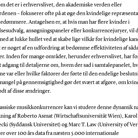
m det er i erhvervslivet, den akademiske verden eller
rdenen – fokuserer ofte på at øge den kvindelige repræsent
edømmere. Antagelsen er, at hvis man har flere kvinder i
sesudvalg, ansøgningspaneler eller konkurrencejuryer, vil 
ed at lukke hullet ved at skabe lige vilkår for kvindelige kan
 er noget af en udfordring at bedømme effektiviteten af så
er. Inden for mange områder, herunder erhvervslivet, har f
 adgang til detaljerne om, hvem der sad i samtalepanelet, 
e var eller hvilke faktorer der førte til den endelige beslutn
angel på gennemsigtighed gør det svært at afgøre, om kvind
dt af disse ændringer.
lassiske musikkonkurrencer kan vi studere denne dynamik 
ning af Roberto Asmat (Wirtschaftsuniversität Wien), Karol 
cki (Syddansk Universitet) og Marc T. Law (University of Ve
er over 100 års data fra næsten 5.000 internationale