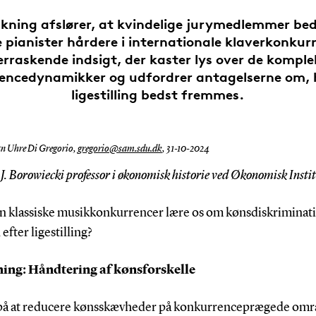
skning afslører, at kvindelige jurymedlemmer b
e pianister hårdere i internationale klaverkonkurr
erraskende indsigt, der kaster lys over de komple
encedynamikker og udfordrer antagelserne om,
ligestilling bedst fremmes.
an Uhre Di Gregorio,
gregorio@sam.sdu.dk
,
31-10-2024
 J. Borowiecki professor i økonomisk historie ved Økonomisk Insti
n klassiske musikkonkurrencer lære os om kønsdiskriminat
efter ligestilling?
ing: Håndtering af kønsforskelle
på at reducere kønsskævheder på konkurrenceprægede omr