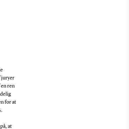
ge
f juryer
 en ren
delig
n for at
%.
på, at