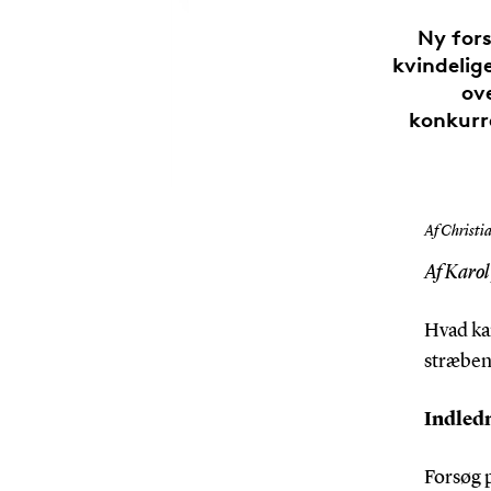
Ny for
kvindelig
ov
konkurr
Af Christi
Af Karol
Hvad ka
stræben 
Indledn
Forsøg 