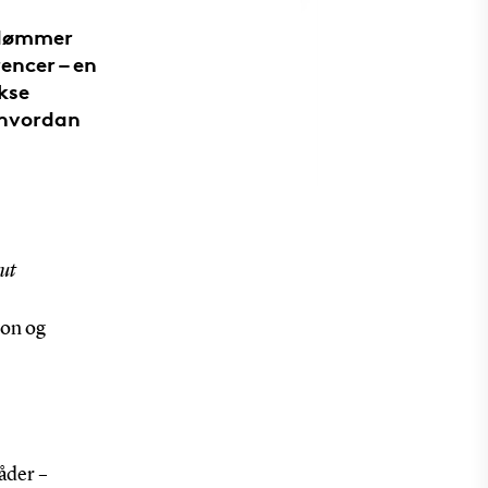
edømmer
encer – en
kse
 hvordan
tut
ion og
åder –