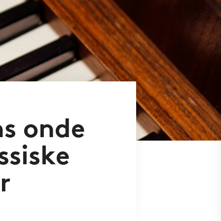
ns onde
assiske
r