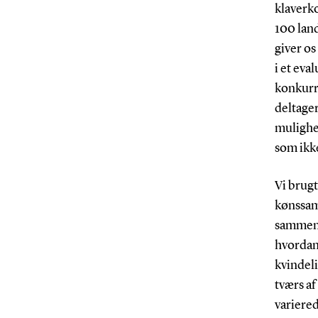
klaverk
100 land
giver o
i et eva
konkurr
deltage
mulighe
som ikk
Vi brugt
kønssam
sammenl
hvordan
kvindeli
tværs af
variere