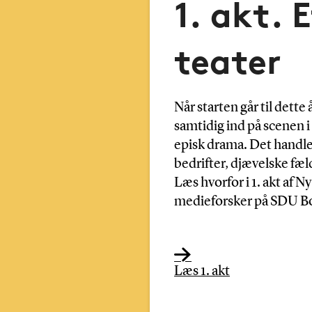
1. akt. 
teater
Når starten går til dette
samtidig ind på scenen 
episk drama. Det handl
bedrifter, djævelske fæld
Læs hvorfor i 1. akt af 
medieforsker på SDU 
Læs 1. akt