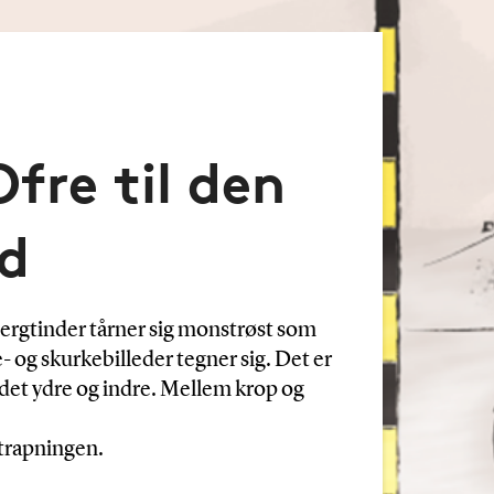
Ofre til den
d
jergtinder tårner sig monstrøst som
- og skurkebilleder tegner sig. Det er
det ydre og indre. Mellem krop og
ptrapningen.