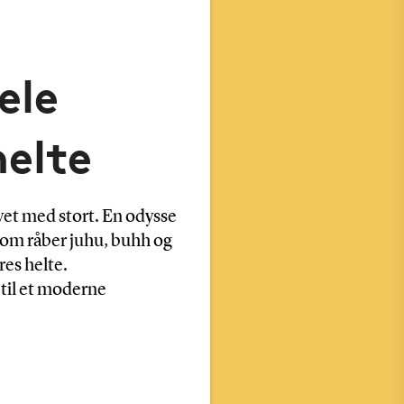
ele
elte
vet med stort. En odysse
som råber juhu, buhh og
res helte.
til et moderne