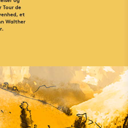
r Tour de
venhed, et
nn Walther
r.