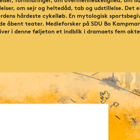
elser, om sejr og heltedåd, tab og udstillelse. Det e
erdens hårdeste cykelløb. En mytologisk sportsbegi
de åbent teater. Medieforsker på SDU Bo Kampma
iver i denne føljeton et indblik i dramaets fem akte