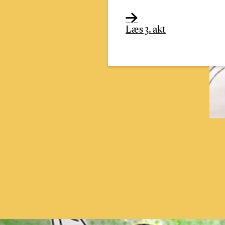
Læs 3. akt