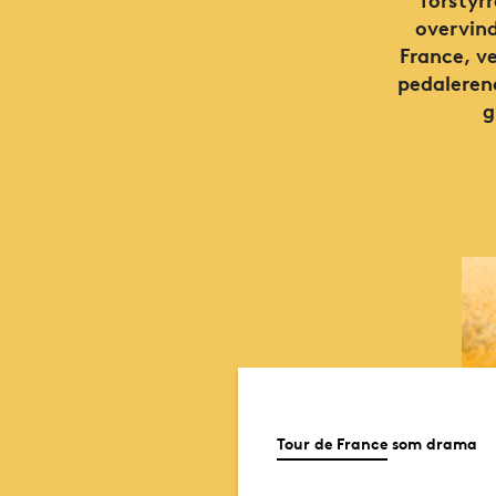
overvind
France, v
pedaleren
g
Tour de France som drama