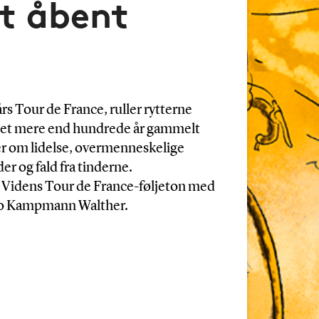
Et åbent
 års Tour de France, ruller rytterne
i et mere end hundrede år gammelt
er om lidelse, overmenneskelige
er og fald fra tinderne.
Ny Videns Tour de France-føljeton med
Bo Kampmann Walther.