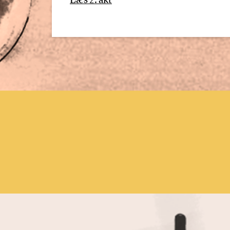
Læs 2. akt