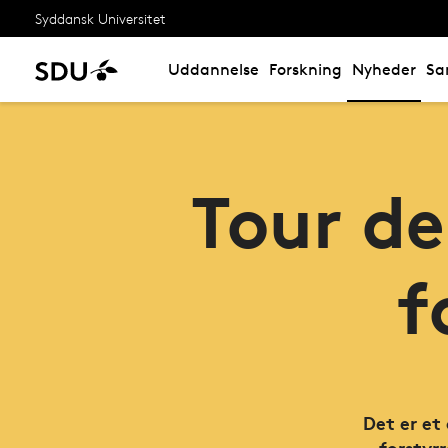
Syddansk Universitet
Uddannelse
Forskning
Nyheder
Sa
Tour d
f
Det er et
forstyr