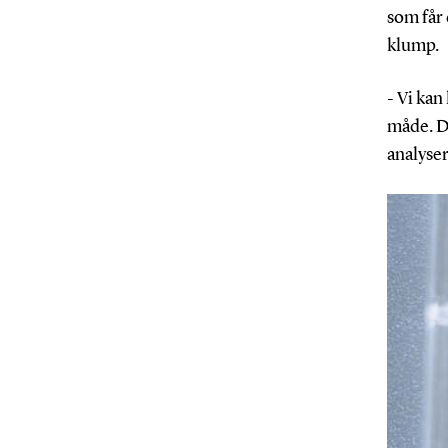
som får 
klump.
- Vi ka
måde. De
analyser