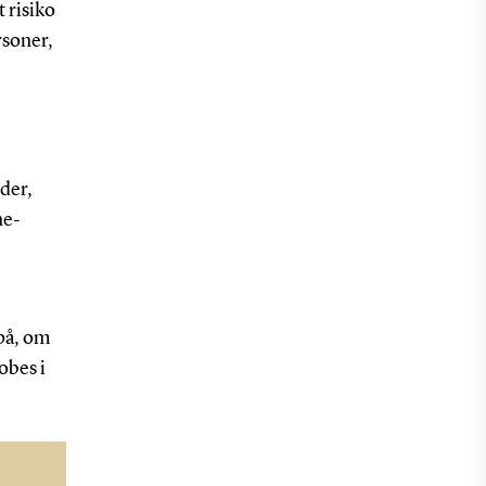
t risiko
rsoner,
ider,
ne-
 på, om
obes i