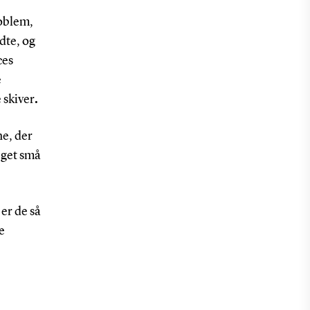
roblem,
idte, og
ces
e
 skiver
.
ne, der
eget små
er de så
e