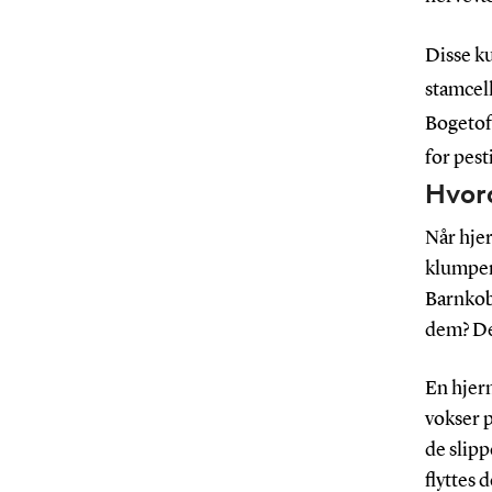
Disse k
stamcel
Bogetoft
for pest
Hvor
Når hjer
klumper
Barnkob
dem? De
En hjer
vokser p
de slipp
flyttes 