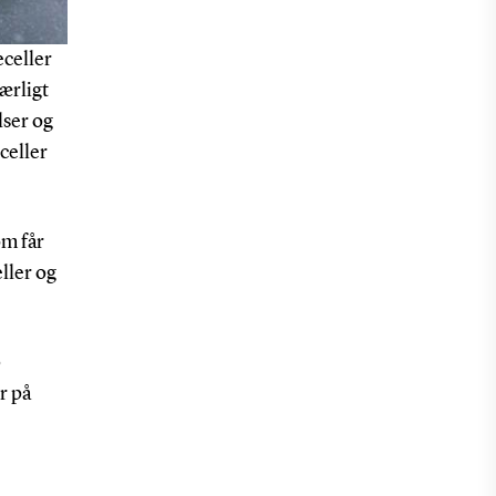
eceller
ærligt
lser og
celler
om får
eller og
0
r på