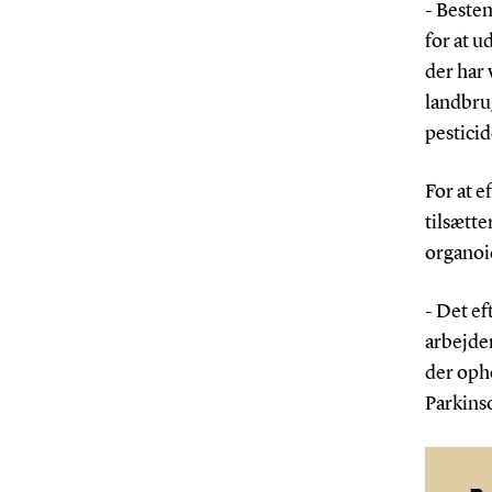
- Bestem
for at u
der har 
landbrug
pesticid
For at e
tilsætte
organoid
- Det ef
arbejder
der opho
Parkinso