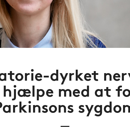
atorie-dyrket ne
 hjælpe med at f
Parkinsons sygdo