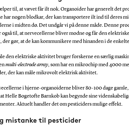
ælper til, at vævet får ilt nok. Organoider har generelt det p
ke har nogen blodkar, der kan transportere ilt ind til deres m
ellerne i midten dø. Det undgår vi på denne måde. Denne pro
 også til, at nervecellerne bliver modne og får den elektrisk
t, der gør, at de kan kommunikere med hinanden i de enkelte
åle den elektriske aktivitet bruger forskerne en særlig maski
 en
multi-electrode array
, som har en mikrochip med 4000 m
er, der kan måle mikrovolt elektrisk aktivitet.
vecellerne i hjerne-organoiderne bliver 80-100 dage gamle, 
at Helle Bogetofte Barnkob kan begynde sine videnskabelig
enter. Aktuelt handler det om pesticiders mulige effekt.
g mistanke til pesticider