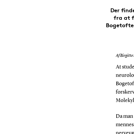
Der find
fra at 
Bogetofte
Af Birgitte
At stude
neurolo
Bogetof
forskerv
Molekyl
Da man i
mennesk
nervevæv