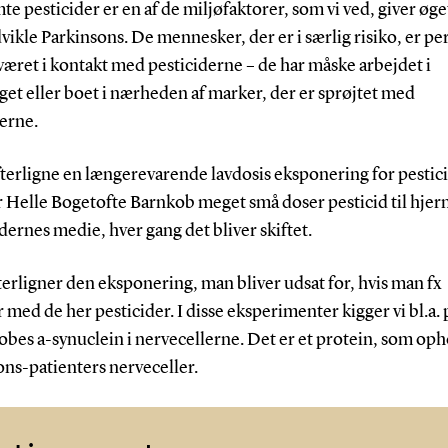
te pesticider er en af de miljøfaktorer, som vi ved, giver øge
dvikle Parkinsons. De mennesker, der er i særlig risiko, er pe
været i kontakt med pesticiderne – de har måske arbejdet i
et eller boet i nærheden af marker, der er sprøjtet med
erne.
fterligne en længerevarende lavdosis eksponering for pestic
r Helle Bogetofte Barnkob meget små doser pesticid til hjer
ernes medie, hver gang det bliver skiftet.
terligner den eksponering, man bliver udsat for, hvis man fx
 med de her pesticider. I disse eksperimenter kigger vi bl.a.
bes a-synuclein i nervecellerne. Det er et protein, som oph
ns-patienters nerveceller.