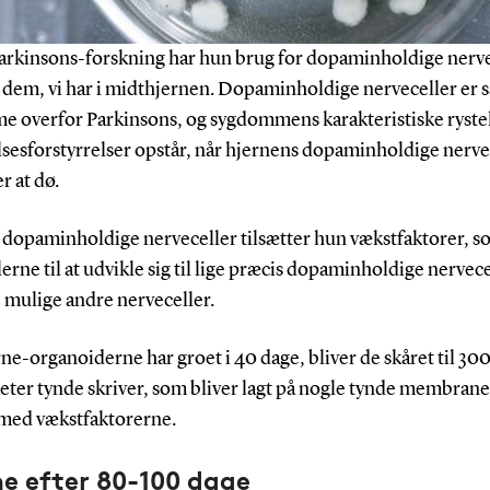
 Parkinsons-forskning har hun brug for dopaminholdige nerv
 dem, vi har i midthjernen. Dopaminholdige nerveceller er s
e overfor Parkinsons, og sygdommens karakteristiske ryste
sesforstyrrelser opstår, når hjernens dopaminholdige nerve
r at dø.
å dopaminholdige nerveceller tilsætter hun vækstfaktorer, s
erne til at udvikle sig til lige præcis dopaminholdige nervec
e mulige andre nerveceller.
ne-organoiderne har groet i 40 dage, bliver de skåret til 30
ter tynde skriver, som bliver lagt på nogle tynde membrane
med vækstfaktorerne.
e efter 80-100 dage