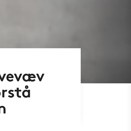
rvevæv
orstå
m