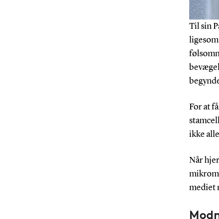
Til sin
ligesom
følsomm
bevægel
begynde
For at f
stamcell
ikke all
Når hjer
mikrome
mediet 
Modn