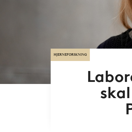
HJERNEFORSKNING
Labor
skal