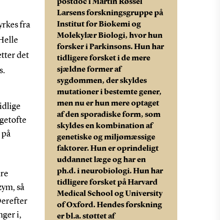
postdoc i Martin Røssel
Larsens forskningsgruppe på
rkes fra
Institut for Biokemi og
Molekylær Biologi, hvor hun
Helle
forsker i Parkinsons. Hun har
tter det
tidligere forsket i de mere
sjældne former af
s.
sygdommen, der skyldes
mutationer i bestemte gener,
men nu er hun mere optaget
idlige
af den sporadiske form, som
getofte
skyldes en kombination af
 på
genetiske og miljømæssige
faktorer. Hun er oprindeligt
uddannet læge og har en
ph.d. i neurobiologi. Hun har
dre
tidligere forsket på Harvard
zym, så
Medical School og University
Derefter
of Oxford. Hendes forskning
ger i,
er bl.a. støttet af