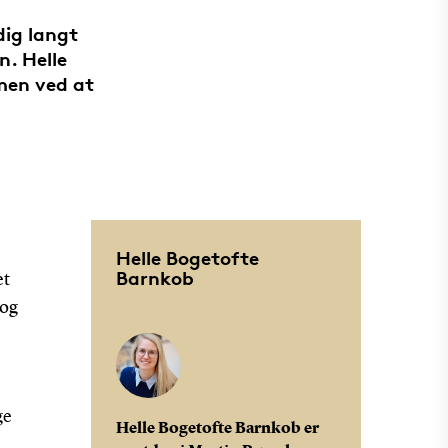
dig langt
n. Helle
men ved at
Helle Bogetofte
Barnkob
et
 og
ge
Helle Bogetofte Barnkob er