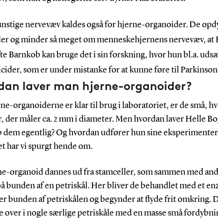
unstige nervevæv kaldes også for hjerne-organoider. De opdy
ler og minder så meget om menneskehjernens nervevæv, at 
e Barnkob kan bruge det i sin forskning, hvor hun bl.a. udsæ
icider, som er under mistanke for at kunne føre til Parkinson
dan laver man hjerne-organoider?
ne-organoiderne er klar til brug i laboratoriet, er de små, hv
, der måler ca. 2 mm i diameter. Men hvordan laver Helle Bo
 dem egentlig? Og hvordan udfører hun sine eksperimenter
t har vi spurgt hende om.
ne-organoid dannes ud fra stamceller, som sammen med an
å bunden af en petriskål. Her bliver de behandlet med et en
er bunden af petriskålen og begynder at flyde frit omkring. 
de over i nogle særlige petriskåle med en masse små fordybnin