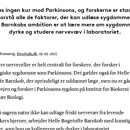
es ingen kur mod Parkinsons, og forskerne er sta
forstå alle de faktorer, der kan udløse sygdomme
 Barnkobs ambition er at lære mere om sygdom
dyrke og studere nervevæv i laboratoriet.
 Svennevig,
birs@sdu.dk
,
19-03-2025
re nerveceller er helt centralt for forskere, der forsker i
giske sygdomme som Parkinsons. Det gælder også for Helle
te Barnkob, der oprindeligt er uddannet læge, men nu er gå
ejen og forsker i Parkinsons sygdom på Institut for Biokemi
ær Biologi.
 sagens natur ikke kan udtage friskt nervevæv fra levende
ers hjerner, arbejder Helle Bogetofte Barnkob med kunsti
, som hun og kollegerne selv dyrker i laboratoriet.