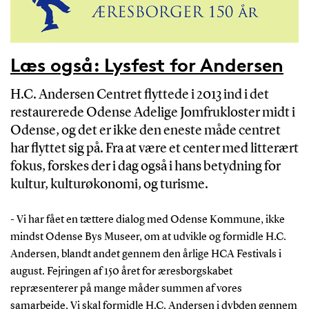
Læs også: Lysfest for Andersen
H.C. Andersen Centret flyttede i 2013 ind i det
restaurerede Odense Adelige Jomfrukloster midt i
Odense, og det er ikke den eneste måde centret
har flyttet sig på. Fra at være et center med litterært
fokus, forskes der i dag også i hans betydning for
kultur, kulturøkonomi, og turisme.
- Vi har fået en tættere dialog med Odense Kommune, ikke
mindst Odense Bys Museer, om at udvikle og formidle H.C.
Andersen, blandt andet gennem den årlige HCA Festivals i
august. Fejringen af 150 året for æresborgskabet
repræsenterer på mange måder summen af vores
samarbejde. Vi skal formidle H.C. Andersen i dybden gennem