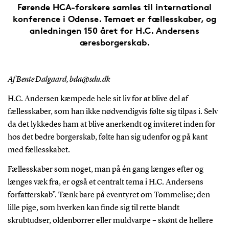
Førende HCA-forskere samles til international
konference i Odense. Temaet er fællesskaber, og
anledningen 150 året for H.C. Andersens
æresborgerskab.
Af Bente Dalgaard, bda@sdu.dk
H.C. Andersen kæmpede hele sit liv for at blive del af
fællesskaber, som han ikke nødvendigvis følte sig tilpas i. Selv
da det lykkedes ham at blive anerkendt og inviteret inden for
hos det bedre borgerskab, følte han sig udenfor og på kant
med fællesskabet.
Fællesskaber som noget, man på én gang længes efter og
længes væk fra, er også et centralt tema i H.C. Andersens
forfatterskab”. Tænk bare på eventyret om Tommelise; den
lille pige, som hverken kan finde sig til rette blandt
skrubtudser, oldenborrer eller muldvarpe – skønt de hellere