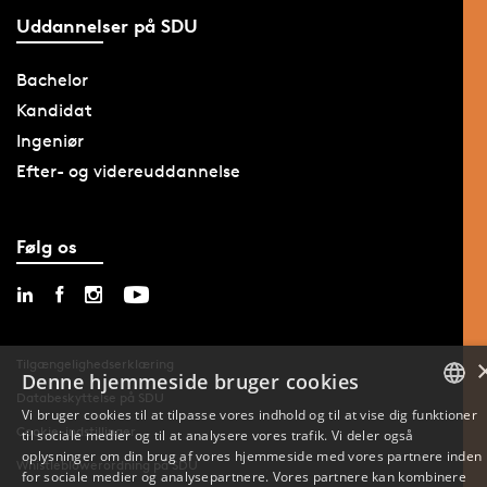
Uddannelser på SDU
Bachelor
Kandidat
Ingeniør
Efter- og videreuddannelse
Følg os
Tilgængelighedserklæring
Denne hjemmeside bruger cookies
Databeskyttelse på SDU
Vi bruger cookies til at tilpasse vores indhold og til at vise dig funktioner
Cookie-indstillinger
til sociale medier og til at analysere vores trafik. Vi deler også
DANISH
oplysninger om din brug af vores hjemmeside med vores partnere inden
Whistleblowerordning på SDU
for sociale medier og analysepartnere. Vores partnere kan kombinere
ENGLISH