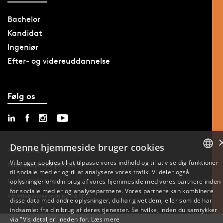
Bachelor
Kandidat
Ingeniør
Efter- og videreuddannelse
Følg os
Denne hjemmeside bruger cookies
Tilgængelighedserklæring
Vi bruger cookies til at tilpasse vores indhold og til at vise dig funktioner
Databeskyttelse på SDU
til sociale medier og til at analysere vores trafik. Vi deler også
DANISH
Cookie-indstillinger
oplysninger om din brug af vores hjemmeside med vores partnere inden
for sociale medier og analysepartnere. Vores partnere kan kombinere
ENGLISH
Whistleblowerordning på SDU
disse data med andre oplysninger, du har givet dem, eller som de har
indsamlet fra din brug af deres tjenester. Se hvilke, inden du samtykker
DANISH
via "Vis detaljer" neden for.
Læs mere