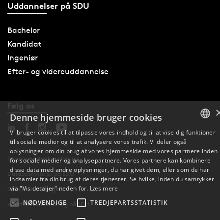
Uddannelser på SDU
Bachelor
Kandidat
Ingeniør
Efter- og videreuddannelse
Følg os
Denne hjemmeside bruger cookies
Vi bruger cookies til at tilpasse vores indhold og til at vise dig funktioner
til sociale medier og til at analysere vores trafik. Vi deler også
DANISH
oplysninger om din brug af vores hjemmeside med vores partnere inden
Tilgængelighedserklæring
for sociale medier og analysepartnere. Vores partnere kan kombinere
ENGLISH
disse data med andre oplysninger, du har givet dem, eller som de har
Databeskyttelse på SDU
indsamlet fra din brug af deres tjenester. Se hvilke, inden du samtykker
DANISH
via "Vis detaljer" neden for.
Læs mere
Cookie-indstillinger
NØDVENDIGE
TREDJEPARTSSTATISTIK
Whistleblowerordning på SDU