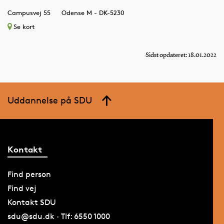
Campusvej 55
Odense M - DK-5230
Se kort
Sidst opdateret: 18.01.2022
Uddannelse på SDU
Kontakt
Find person
Find vej
Kontakt SDU
sdu@sdu.dk · Tlf: 6550 1000