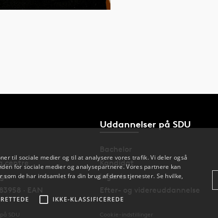
Uddannelser på SDU
Bachelor
oner til sociale medier og til at analysere vores trafik. Vi deler også
og centre
Kandidat
den for sociale medier og analysepartnere. Vores partnere kan
nger
Ingeniør
 som de har indsamlet fra din brug af deres tjenester. Se hvilke,
83958 · EAN
Efter- og videreuddannelse
RETTEDE
IKKE-KLASSIFICEREDE
 på SDU
Cookie-indstillinger