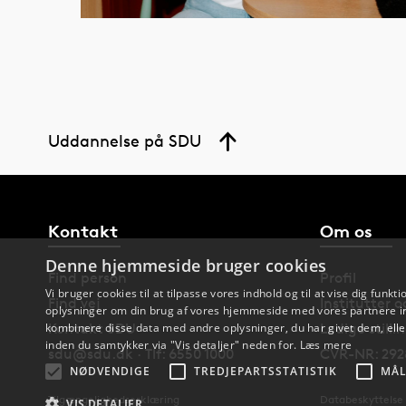
Uddannelse på SDU
Kontakt
Om os
Denne hjemmeside bruger cookies
Find person
Profil
Vi bruger cookies til at tilpasse vores indhold og til at vise dig funkti
Find vej
Institutter 
oplysninger om din brug af vores hjemmeside med vores partnere in
Kontakt SDU
Ledige stilli
kombinere disse data med andre oplysninger, du har givet dem, eller
inden du samtykker via "Vis detaljer" neden for.
Læs mere
sdu@sdu.dk · Tlf: 6550 1000
CVR-NR: 292
NØDVENDIGE
TREDJEPARTSSTATISTIK
MÅL
Tilgængelighedserklæring
Databeskyttelse
VIS DETALJER