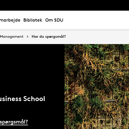
marbejde
Bibliotek
Om SDU
ty Management
Har du spørgsmål?
usiness School
 spørgsmål?