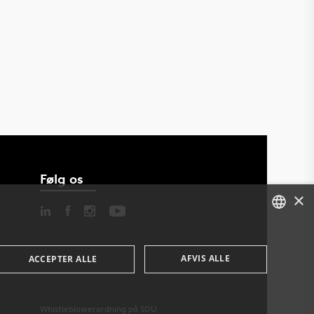
Følg os
×
DANISH
AFVIS ALLE
ACCEPTER ALLE
ENGLISH
DANISH
Whistleblowerordning på SDU