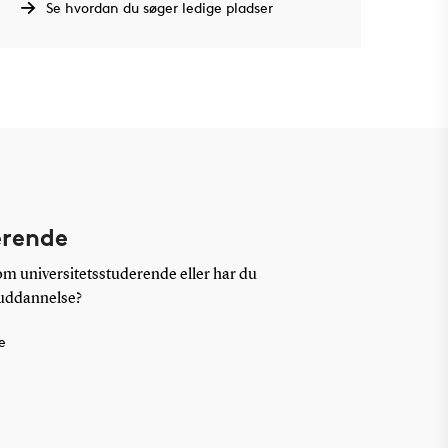
Se hvordan du søger ledige pladser
erende
som universitetsstuderende eller har du
 uddannelse?
e