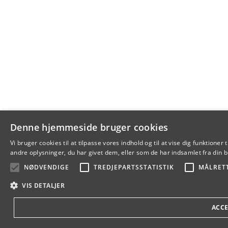
Denne hjemmeside bruger cookies
Vi bruger cookies til at tilpasse vores indhold og til at vise dig funkti
andre oplysninger, du har givet dem, eller som de har indsamlet fra din br
NØDVENDIGE
TREDJEPARTSSTATISTIK
MÅLRET
VIS DETALJER
ACCE