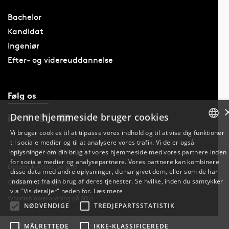
Bachelor
Kandidat
Ingeniør
Efter- og videreuddannelse
Følg os
Denne hjemmeside bruger cookies
Vi bruger cookies til at tilpasse vores indhold og til at vise dig funktioner
til sociale medier og til at analysere vores trafik. Vi deler også
DANISH
Tilgængelighedserklæring
oplysninger om din brug af vores hjemmeside med vores partnere inden
for sociale medier og analysepartnere. Vores partnere kan kombinere
ENGLISH
Databeskyttelse på SDU
disse data med andre oplysninger, du har givet dem, eller som de har
indsamlet fra din brug af deres tjenester. Se hvilke, inden du samtykker
Cookie-indstillinger
DANISH
via "Vis detaljer" neden for.
Læs mere
Whistleblowerordning på SDU
NØDVENDIGE
TREDJEPARTSSTATISTIK
MÅLRETTEDE
IKKE-KLASSIFICEREDE