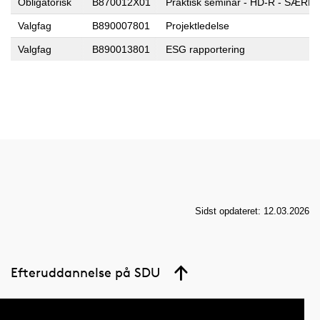
Obligatorisk
B870012X01
Praktisk seminar - HD-R - SÆR
Valgfag
B890007801
Projektledelse
Valgfag
B890013801
ESG rapportering
Sidst opdateret: 12.03.2026
Efteruddannelse på SDU