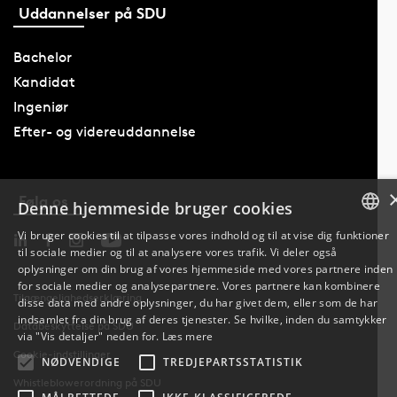
Uddannelser på SDU
Bachelor
Kandidat
Ingeniør
Efter- og videreuddannelse
Følg os
Denne hjemmeside bruger cookies
Vi bruger cookies til at tilpasse vores indhold og til at vise dig funktioner
til sociale medier og til at analysere vores trafik. Vi deler også
DANISH
oplysninger om din brug af vores hjemmeside med vores partnere inden
for sociale medier og analysepartnere. Vores partnere kan kombinere
ENGLISH
Tilgængelighedserklæring
disse data med andre oplysninger, du har givet dem, eller som de har
indsamlet fra din brug af deres tjenester. Se hvilke, inden du samtykker
Databeskyttelse på SDU
DANISH
via "Vis detaljer" neden for.
Læs mere
Cookie-indstillinger
NØDVENDIGE
TREDJEPARTSSTATISTIK
Whistleblowerordning på SDU