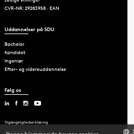
CVR-NR: 29283958 · EAN
Uddannelser på SDU
Bachelor
Kandidat
Ingeniør
Efter- og videreuddannelse
Følg os
Tilgængelighedserklæring
Databeskyttelse på SDU