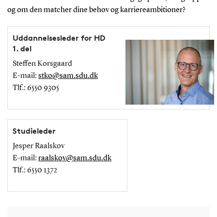
og om den matcher dine behov og karriereambitioner?
Uddannelsesleder for HD
1. del
Steffen Korsgaard
E-mail:
stko@sam.sdu.dk
Tlf.: 6550 9305
Studieleder
Jesper Raalskov
E-mail:
raalskov@sam.sdu.dk
Tlf.: 6550 1372