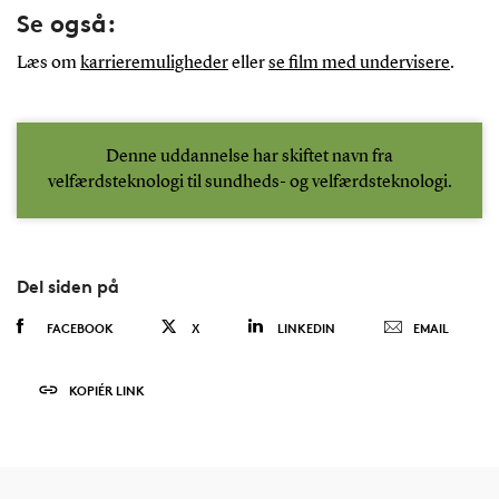
Se også:
Læs om
karrieremuligheder
eller
se film med undervisere
.
Denne uddannelse har skiftet navn fra
velfærdsteknologi til sundheds- og velfærdsteknologi.
Del siden på
FACEBOOK
X
LINKEDIN
EMAIL
KOPIÉR LINK