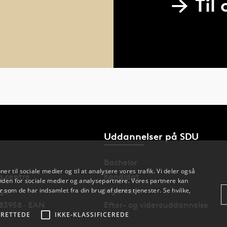
Til
Uddannelser på SDU
Bachelor
oner til sociale medier og til at analysere vores trafik. Vi deler også
og centre
Kandidat
den for sociale medier og analysepartnere. Vores partnere kan
nger
Ingeniør
 som de har indsamlet fra din brug af deres tjenester. Se hvilke,
83958 · EAN
Efter- og videreuddannelse
RETTEDE
IKKE-KLASSIFICEREDE