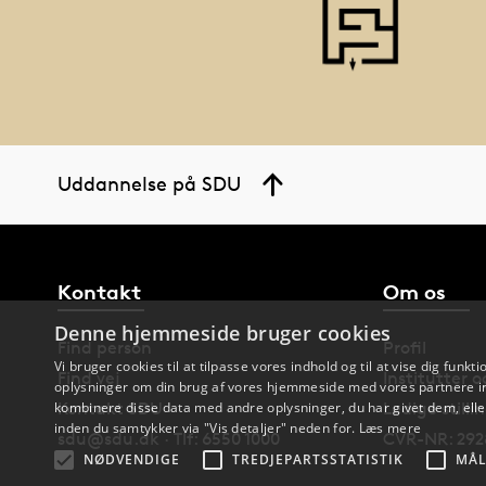
Uddannelse på SDU
Kontakt
Om os
Denne hjemmeside bruger cookies
Find person
Profil
Vi bruger cookies til at tilpasse vores indhold og til at vise dig funkti
Find vej
Institutter 
oplysninger om din brug af vores hjemmeside med vores partnere in
Kontakt SDU
Ledige stilli
kombinere disse data med andre oplysninger, du har givet dem, eller
inden du samtykker via "Vis detaljer" neden for.
Læs mere
sdu@sdu.dk · Tlf: 6550 1000
CVR-NR: 292
NØDVENDIGE
TREDJEPARTSSTATISTIK
MÅL