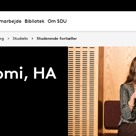
marbejde
Bibliotek
Om SDU
erg
Studieliv
Studerende fortæller
omi, HA