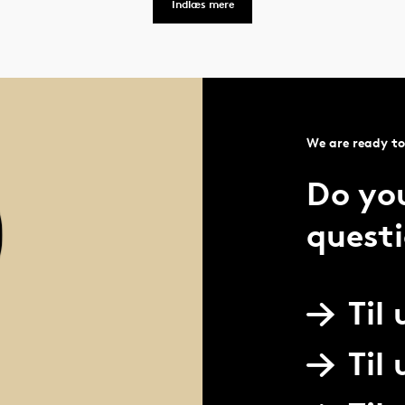
Indlæs mere
We are ready to
Do yo
quest
Til
Til