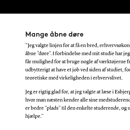
Mange åbne døre
"Jeg valgte linjen for at få en bred, erhvervsø
åbne ”døre”. I forbindelse med mit studie har jeg
får mulighed for at bruge nogle af værktøjerne 
udbytterigt at have et job ved siden af studiet, f
teoretiske med virkeligheden i erhvervslivet.
Jeg er rigtig glad for, at jeg valgte at læse i Esbj
hvor man næsten kender alle sine medstuderende
er bedre ”plads” til den enkelte studerende, og und
hjælpe.”