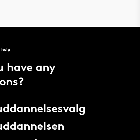
 help
u have any
ions?
 uddannelsesvalg
 uddannelsen