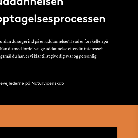
 uddannelsen
 optagelsesprocessen
hvordan du søger ind på en uddannelse? Hvad er forskellen på
? Kan du med fordel vælge uddannelse efter din interesse?
smål du har, er vi klar til at give dig svar og personlig
udievejlederne på Naturvidenskab