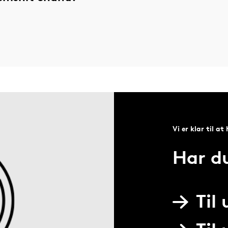
Vi er klar til at
Har d
Til