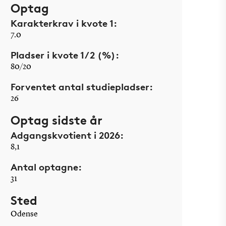
Optag
Karakterkrav i kvote 1:
7.0
Pladser i kvote 1/2 (%):
80/20
Forventet antal studiepladser:
26
Optag sidste år
Adgangskvotient i 2026:
8,1
Antal optagne:
31
Sted
Odense