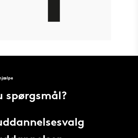
 hjælpe
u spørgsmål?
 uddannelsesvalg