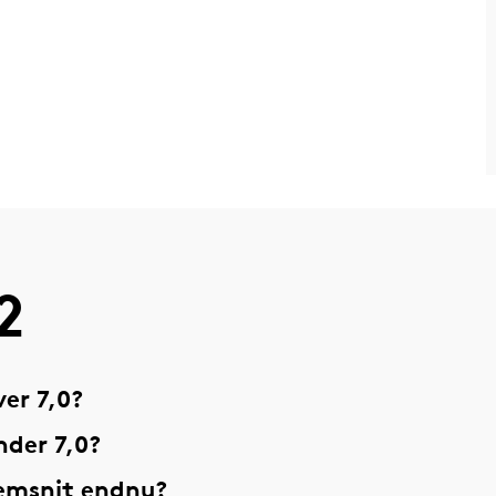
2
er 7,0?
nder 7,0?
nemsnit endnu?