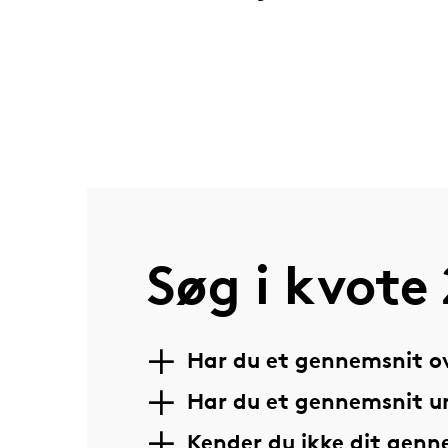
Søg i kvote 
Har du et gennemsnit ov
Har du et gennemsnit u
Kender du ikke dit gen