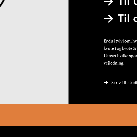
Til
Til
Er du i tvivl om, 
kvote 1 og kvote 2
Uanset hvilke spørg
vejledning.
Skriv til st