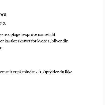
øve
7,0.
sens optagelsesprøve
uanset dit
r karakterkravet for kvote 1, bliver din
r.
nemsnit er på mindst 7,0. Opfylder du ikke