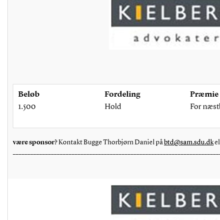
Beløb
Fordeling
Præmie
1.500
Hold
For næst
være sponsor?
Kontakt Bugge Thorbjørn Daniel på
btd@sam.sdu.dk
el
______________________________________________________________________