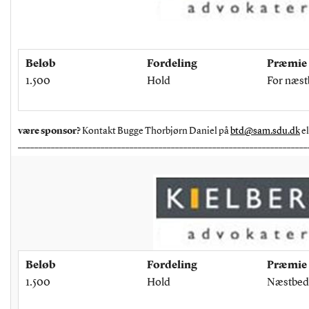
Beløb
Fordeling
Præmie
1.500
Hold
For næst
være sponsor?
Kontakt Bugge Thorbjørn Daniel på
btd@sam.sdu.dk
el
______________________________________________________________________
Beløb
Fordeling
Præmie
1.500
Hold
Næstbed