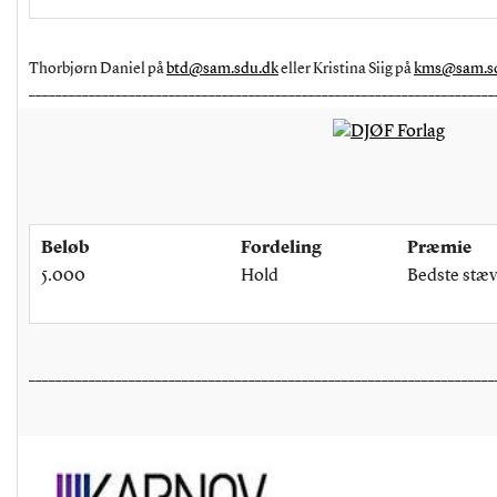
Thorbjørn Daniel på
btd@sam.sdu.dk
eller Kristina Siig på
kms@sam.s
______________________________________________________________________
Beløb
Fordeling
Præmie
5.000
Hold
Bedste stæ
______________________________________________________________________