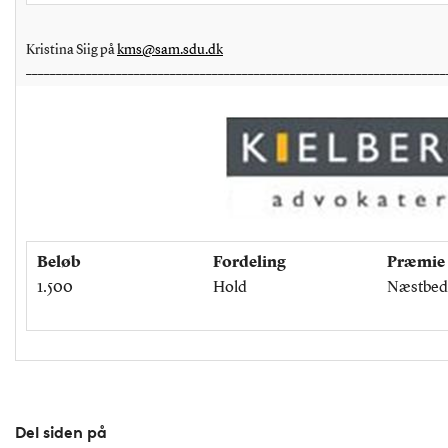
Kristina Siig på
kms@sam.sdu.dk
______________________________________________________________________
Beløb
Fordeling
Præmie
1.500
Hold
Næstbeds
Del siden på