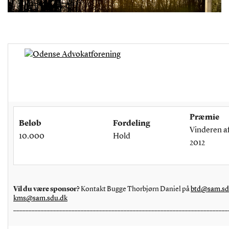
Præmie
Beløb
Fordeling
Vinderen a
10.000
Hold
2012
Vil du være sponsor?
Kontakt Bugge Thorbjørn Daniel på
btd@sam.sd
kms@sam.sdu.dk
______________________________________________________________________