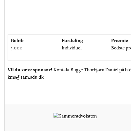
Beløb
Fordeling
Præmie
5.000
Individuel
Bedste pr
Vil du være sponsor?
Kontakt Bugge Thorbjørn Daniel på
bt
kms@sam.sdu.dk
____________________________________________________________