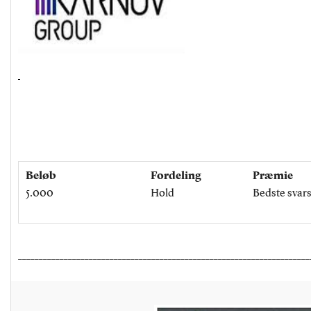
Beløb
Fordeling
Præmie
5.000
Hold
Bedste svars
______________________________________________________________________