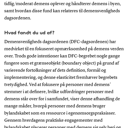
tidlig/moderat demens oplever og håndterer demens i byen,
samt hvordan disse fund kan relateres til demensvenligheds
dagsordenen.
Hvad fandt du ud af?
Demensvenligheds dagsordenen (DFC-dagsordenen) har
medvirket til en fokuseret opmærksomhed på demens verden
over. Trods gode intentioner kan DFC-begrebet nogle gange
fungere som et grænseobjekt (boundary object) på grund af
varierende fortolkninger af dets definition, formål og
implementering, og denne elasticitet fremhæver begrebets
tvetydighed. Ved at fokusere på personer med demens’
stemmer i at definere, hvilke udfordringer personer med
demens står over for i samfundet, viser denne afhandling de
mange måder, hvorpå personer med demens bruger
bylandskabet som en ressource i egenomsorgspraksisser.
Gennem hverdagens praktiske engagementer med
bylandskabet placerer personer med demens sig selv heri og