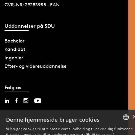
CVR-NR: 29283958 · EAN
Uddannelser på SDU
Bachelor
Kandidat
Ingeniør
Efter- og videreuddannelse
Følg os
Denne hjemmeside bruger cookies
Tilgængelighedserklæring
Vi bruger cookies til at tilpasse vores indhold og til at vise dig funktioner
Databeskyttelse på SDU
til sociale medier og til at analysere vores trafik. Vi deler også
DANISH