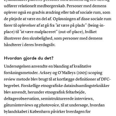
udfører relationelt medborgerskab. Personer med demens
oplever også en gradvis ændring eller tab af sociale rum, som
de plejede at være en del af. Opløsningen af disse sociale rum
fører til oplevelser af at gå fra ”at være på plads” (being-in-
place) til ”at være malplaceret” (out-of-place), hvilket
illustrerer den skrøbelighed, som personer med demens
håndterer i deres hverdagsliv.
Hvordan gjorde du det?
Undersøgelsen anvendte en blanding af kvalitative
forskningsmetoder. Arksey og O’Malleys (2005) scoping
review metode blev brugt til at kortlægge definitioner af DFC-
begrebet. Forskellige etnografiske dataindsamlingsteknikker
blev anvendt, herunder etnografisk feltarbejde,
deltagerobservation, semistrukturerede interviews,
gåtursinterviews og photovoice, til at undersøge, hvordan
bylandskabet i København påvirker hverdagen for