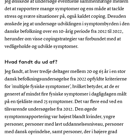
Jeg ønskede at undersøge eventuelle sammenhænge mellem
det at rapportere mange symptomer og ens måde at tackle
stress og svære situationer på, også kaldet coping. Desuden
ønskede jeg at undersøge udviklingen i symptombyrden i den
danske befolkning over en 10-årig periode fra 2012 til 2022,
herunder om visse copingstrategier var forbundet med at
vedligeholde og udvikle symptomer.
Hvad fandt du ud af?
Jeg fandt, at hver tredje deltager mellem 20 og 65 år i en stor
dansk befolkningsundersøgelse fra 2022 opfyldte kriterierne
for ’multiple fysiske symptomer’, hvilket betyder, at de er
generet af mindst fire fysiske symptomer i dagligdagen målt
på en tjekliste med 25 symptomer. Det var flere end ved en
tilsvarende undersøgelse fra 2012. Den øgede
symptomrapportering var højest blandt kvinder, yngre
personer, personer med lavt uddannelsesniveau, personer
med dansk oprindelse, samt personer, der i højere grad