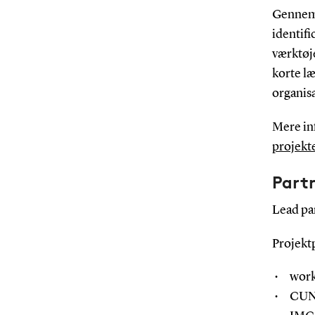
Gennem 
identifi
værktøje
korte l
organisa
Mere in
projekt
Part
Lead pa
Projekt
work
CUNE