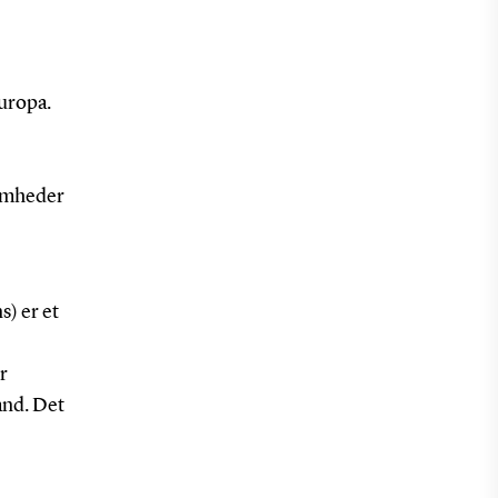
Europa.
somheder
) er et
r
and. Det