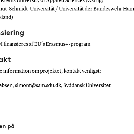
Krems University of Applied Sciences (Østrig)
ut-Schmidt-Universität / Universität der Bundeswehr Ha
kland)
siering
finansieres af EU´s Erasmus+-program
akt
e information om projektet, kontakt venligst:
ebsen, simonf@sam.sdu.dk, Syddansk Universitet
den på