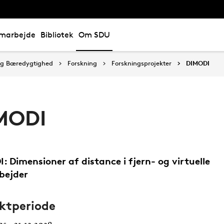
marbejde
Bibliotek
Om SDU
 og Bæredygtighed
Forskning
Forskningsprojekter
DIMODI
MODI
: Dimensioner af distance i fjern- og virtuelle
bejder
ektperiode