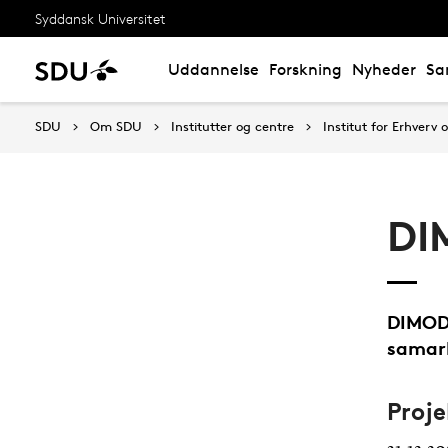
Syddansk Universitet
Uddannelse
Forskning
Nyheder
Sa
SDU
Om SDU
Institutter og centre
Institut for Erhverv
DI
DIMODI
samar
Proj