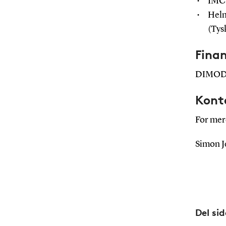
IMC 
Helm
(Tys
Finan
DIMODI 
Kont
For mer
Simon J
Del si