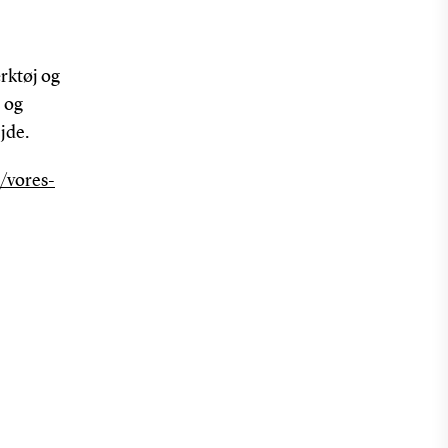
ærktøj og
 og
jde.
k/vores-