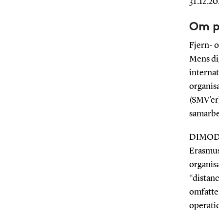
31.12.20
Om p
Fjern- o
Mens dig
internat
organis
(SMV’er
samarbej
DIMODI 
Erasmus+
organisa
“distan
omfatter
operati