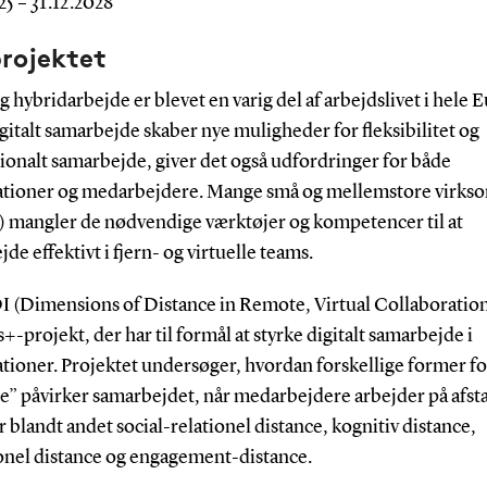
25 – 31.12.2028
rojektet
g hybridarbejde er blevet en varig del af arbejdslivet i hele 
italt samarbejde skaber nye muligheder for fleksibilitet og
ionalt samarbejde, giver det også udfordringer for både
ationer og medarbejdere. Mange små og mellemstore virk
) mangler de nødvendige værktøjer og kompetencer til at
de effektivt i fjern- og virtuelle teams.
(Dimensions of Distance in Remote, Virtual Collaborations
-projekt, der har til formål at styrke digitalt samarbejde i
tioner. Projektet undersøger, hvordan forskellige former fo
ce” påvirker samarbejdet, når medarbejdere arbejder på afst
 blandt andet social-relationel distance, kognitiv distance,
onel distance og engagement-distance.