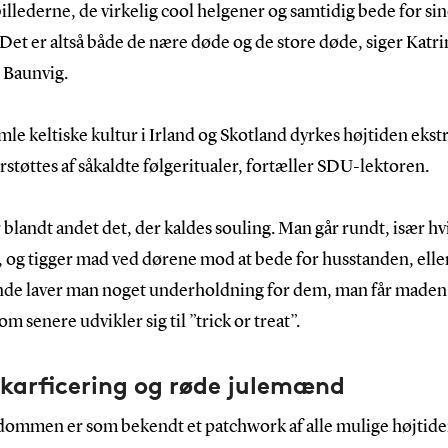
illederne, de virkelig cool helgener og samtidig bede for si
Det er altså både de nære døde og de store døde, siger Katr
 Baunvig.
mle keltiske kultur i Irland og Skotland dyrkes højtiden eks
støttes af såkaldte følgeritualer, fortæller SDU-lektoren.
 blandt andet det, der kaldes souling. Man går rundt, især h
g, og tigger mad ved dørene mod at bede for husstanden, elle
ende laver man noget underholdning for dem, man får maden 
som senere udvikler sig til ”trick or treat”.
karficering og røde julemænd
dommen er som bekendt et patchwork af alle mulige højtide