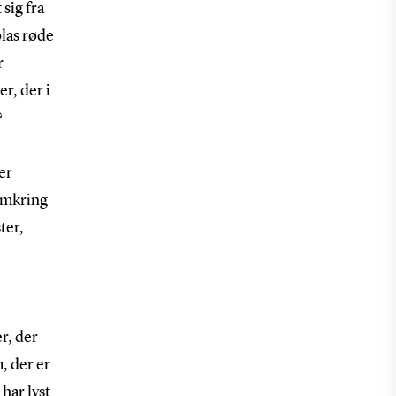
 sig fra
las røde
r
r, der i
?
er
 omkring
ter,
er, der
, der er
har lyst