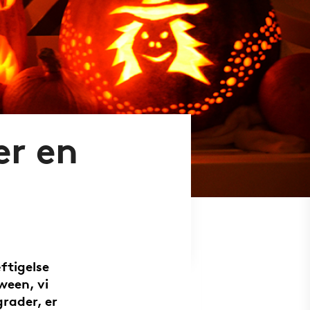
er en
ftigelse
ween, vi
grader, er