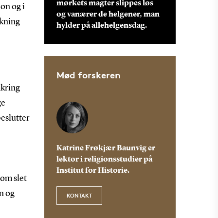
mørkets magter slippes løs
on og i
og vanærer de helgener, man
lkning
hylder på allehelgensdag.
Mød forskeren
mkring
ge
beslutter
Katrine Frøkjær Baunvig er
lektor i religionsstudier på
Institut for Historie.
dom slet
n og
KONTAKT