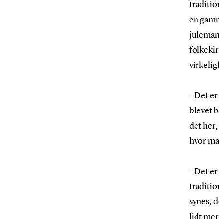
traditio
en gamm
juleman
folkekir
virkelig
- Det er
blevet b
det her,
hvor ma
- Det er
traditio
synes, d
lidt mer