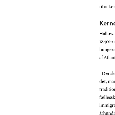
til at k
Kern
Hallowee
1840’ern
hungersn
af Atlan
- Der sk
det, man
traditi
fællessk
immigran
århundre