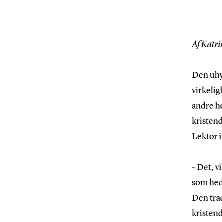
Af Katri
Den uhy
virkelig
andre h
kristen
Lektor i
- Det, v
som hed
Den trad
kristend