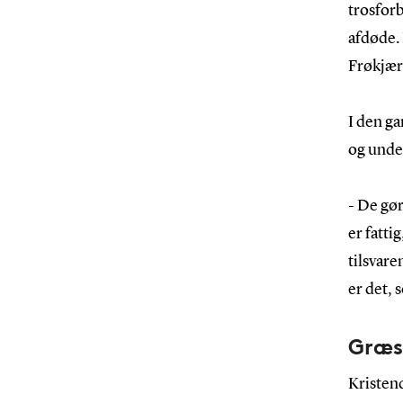
trosforb
afdøde. 
Frøkjær
I den ga
og under
- De gør
er fatti
tilsvar
er det, 
Græs
Kristen