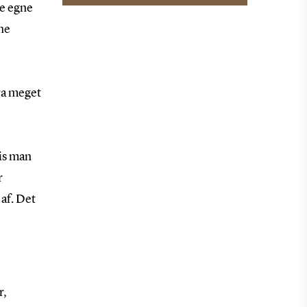
ne egne
ine
tra meget
vis man
r
af. Det
r,