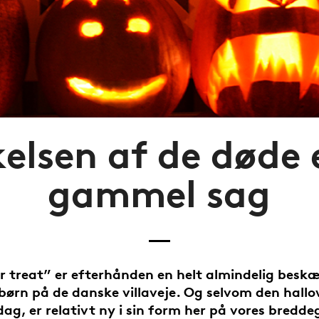
elsen af de døde 
gammel sag
or treat” er efterhånden en helt almindelig beskæ
børn på de danske villaveje. Og selvom den hallo
dag, er relativt ny i sin form her på vores bredde