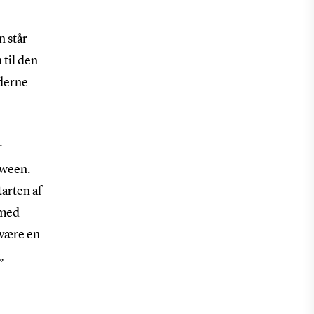
n står
 til den
ederne
r
oween.
tarten af
 med
 være en
,