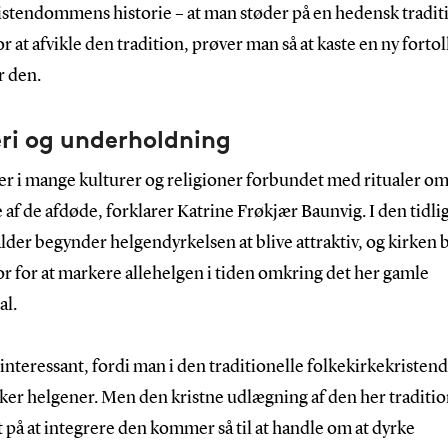
ristendommens historie – at man støder på en hedensk traditi
or at afvikle den tradition, prøver man så at kaste en ny forto
r den.
ri og underholdning
er i mange kulturer og religioner forbundet med ritualer o
 af de afdøde, forklarer Katrine Frøkjær Baunvig. I den tidli
der begynder helgendyrkelsen at blive attraktiv, og kirken 
or for at markere allehelgen i tiden omkring det her gamle
al.
 interessant, fordi man i den traditionelle folkekirkekristen
ker helgener. Men den kristne udlægning af den her traditio
 på at integrere den kommer så til at handle om at dyrke