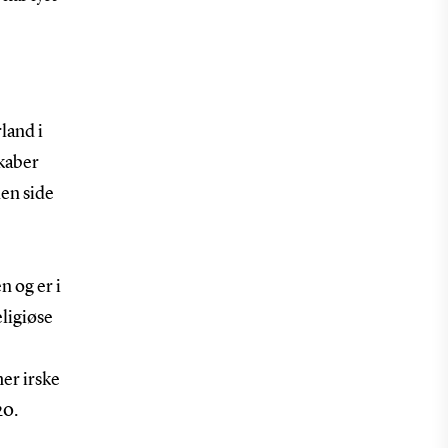
rland i
skaber
den side
n og er i
eligiøse
er irske
20.