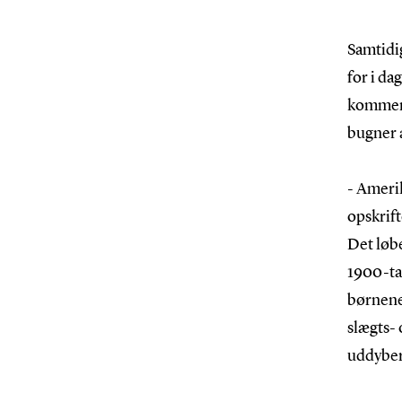
Samtidig
for i da
kommerc
bugner a
- Amerik
opskrift
Det løbe
1900-ta
børnene 
slægts- 
uddyber