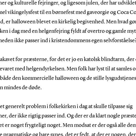
ner og kulturelle fejringer, og ligesom julen, der har udviklet
el vikingelysfest til en børnefest med gaveorgie og Coca Co
d, er halloween blevet en kirkelig begivenhed. Men hvad gø
ken i dag med en helgenfejring fyldt af overtro og gamle myte
heden ikke passer ind i kristendommens egen selvforståelse
 akavet for præsterne, for det er jo en katolsk blindtarm, der 
evaret med helgendyrkelsen. Men folk har lyst til at samles
 både den kommercielle halloween og de stille lysgudstjenes
n mindes de døde.
 et generelt problem i folkekirken i dag at skulle tilpasse sig
ner, der ikke rigtig passer ind. Og der er da klart nogle præst
et er noget frygteligt noget. Men modsat er der også alle dem
e pragmatiske og bare synes, det er fedt, at der er nogen, der 