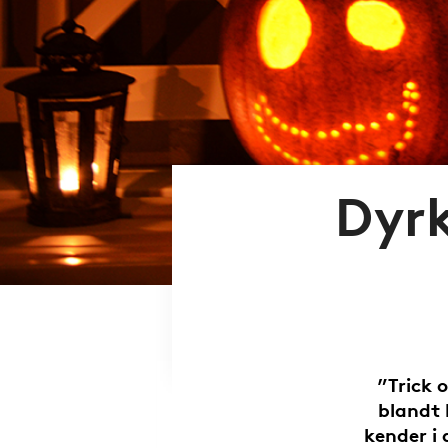
Dyrk
”Trick 
blandt 
kender i 