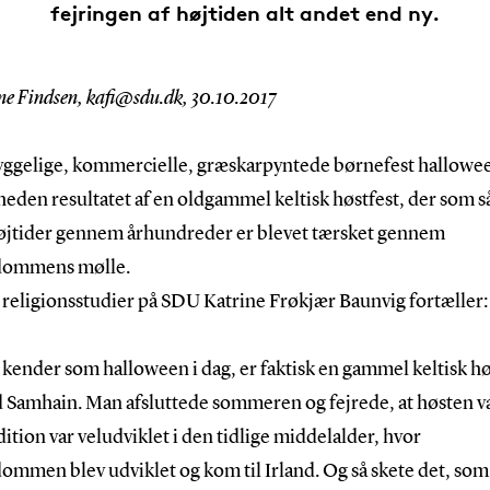
fejringen af højtiden alt andet end ny.
ne Findsen, kafi@sdu.dk, 30.10.2017
ggelige, kommercielle, græskarpyntede børnefest hallowee
heden resultatet af en oldgammel keltisk høstfest, der som 
øjtider gennem århundreder er blevet tærsket gennem
dommens mølle.
 religionsstudier på SDU Katrine Frøkjær Baunvig fortæller:
i kender som halloween i dag, er faktisk en gammel keltisk hø
 Samhain. Man afsluttede sommeren og fejrede, at høsten var
ition var veludviklet i den tidlige middelalder, hvor
ommen blev udviklet og kom til Irland. Og så skete det, som 