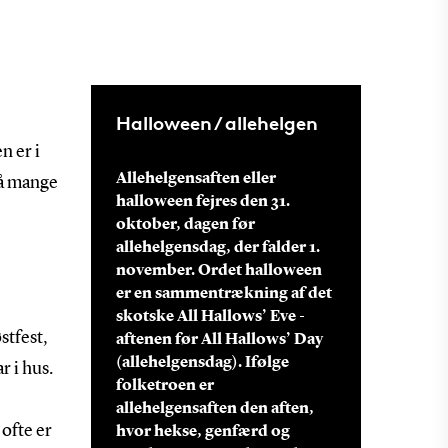
Halloween / allehelgen
n er i
Allehelgensaften eller
så mange
halloween fejres den 31.
oktober, dagen før
allehelgensdag, der falder 1.
november. Ordet halloween
er en sammentrækning af det
skotske All Hallows’ Eve -
stfest,
aftenen før All Hallows’ Day
(allehelgensdag). Ifølge
 i hus.
folketroen er
allehelgensaften den aften,
ofte er
hvor hekse, genfærd og