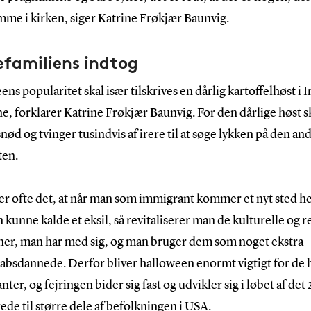
omme i kirken, siger Katrine Frøkjær Baunvig.
efamiliens indtog
ns popularitet skal især tilskrives en dårlig kartoffelhøst i I
e, forklarer Katrine Frøkjær Baunvig. For den dårlige høst 
ød og tvinger tusindvis af irere til at søge lykken på den an
ten.
er ofte det, at når man som immigrant kommer et nyt sted he
 kunne kalde et eksil, så revitaliserer man de kulturelle og r
oner, man har med sig, og man bruger dem som noget ekstra
absdannede. Derfor bliver halloween enormt vigtigt for de h
ter, og fejringen bider sig fast og udvikler sig i løbet af det 
de til større dele af befolkningen i USA.