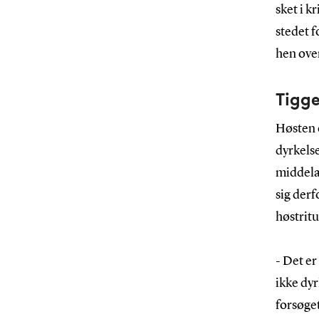
sket i k
stedet f
hen ove
Tigge
Høsten 
dyrkelse
middelal
sig derf
høstritu
- Det er
ikke dyr
forsøget