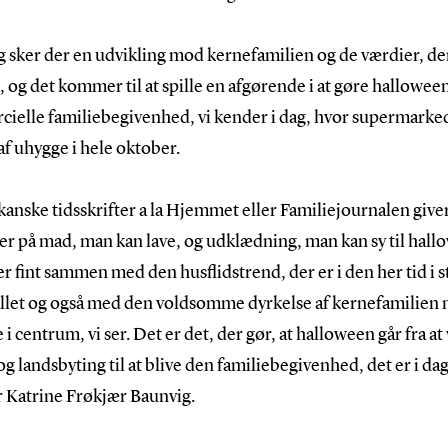
 sker der en udvikling mod kernefamilien og de værdier, de
g, og det kommer til at spille en afgørende i at gøre halloween
ielle familiebegivenhed, vi kender i dag, hvor supermark
f uhygge i hele oktober.
anske tidsskrifter a la Hjemmet eller Familiejournalen give
er på mad, man kan lave, og udklædning, man kan sy til hall
r fint sammen med den husflidstrend, der er i den her tid i s
llet og også med den voldsomme dyrkelse af kernefamilien
i centrum, vi ser. Det er det, der gør, at halloween går fra at
og landsbyting til at blive den familiebegivenhed, det er i dag
 Katrine Frøkjær Baunvig.