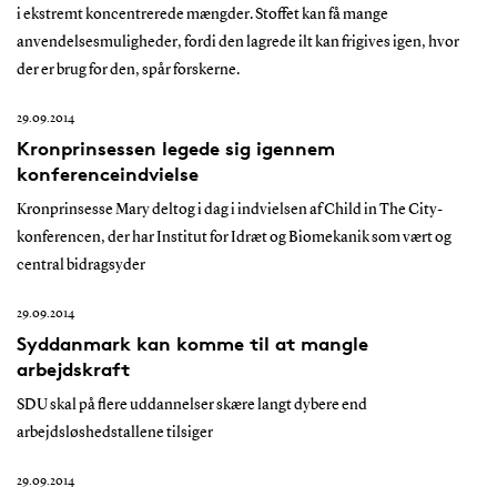
i ekstremt koncentrerede mængder. Stoffet kan få mange
anvendelsesmuligheder, fordi den lagrede ilt kan frigives igen, hvor
der er brug for den, spår forskerne.
29.09.2014
Kronprinsessen legede sig igennem
konferenceindvielse
Kronprinsesse Mary deltog i dag i indvielsen af Child in The City-
konferencen, der har Institut for Idræt og Biomekanik som vært og
central bidragsyder
29.09.2014
Syddanmark kan komme til at mangle
arbejdskraft
SDU skal på flere uddannelser skære langt dybere end
arbejdsløshedstallene tilsiger
29.09.2014