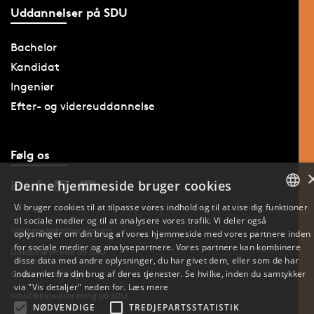
Uddannelser på SDU
Bachelor
Kandidat
Ingeniør
Efter- og videreuddannelse
Følg os
Denne hjemmeside bruger cookies
Vi bruger cookies til at tilpasse vores indhold og til at vise dig funktioner
til sociale medier og til at analysere vores trafik. Vi deler også
DANISH
Tilgængelighedserklæring
oplysninger om din brug af vores hjemmeside med vores partnere inden
for sociale medier og analysepartnere. Vores partnere kan kombinere
ENGLISH
Databeskyttelse på SDU
disse data med andre oplysninger, du har givet dem, eller som de har
indsamlet fra din brug af deres tjenester. Se hvilke, inden du samtykker
Cookie-indstillinger
DANISH
via "Vis detaljer" neden for.
Læs mere
Whistleblowerordning på SDU
NØDVENDIGE
TREDJEPARTSSTATISTIK