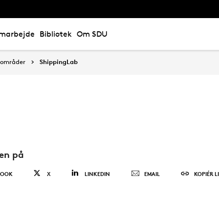
marbejde
Bibliotek
Om SDU
sområder
ShippingLab
den på
BOOK
X
LINKEDIN
EMAIL
KOPIÉR L