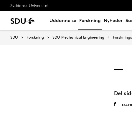
Syddansk Universitet
Uddannelse
Forskning
Nyheder
Sa
SDU
Forskning
SDU Mechanical Engineering
Forskning
Del si
FACE