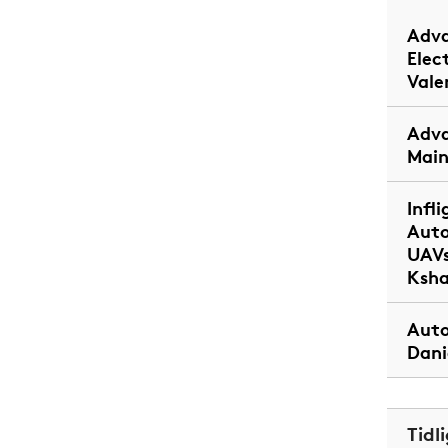
Adva
Elec
Vale
Adva
Main
Infl
Auto
UAVs
Ksha
Auto
Dani
Tidl