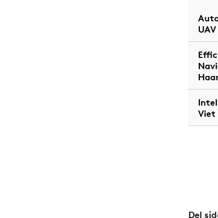
Auto
UAV 
Effi
Navi
Haar
Inte
Viet
Del si