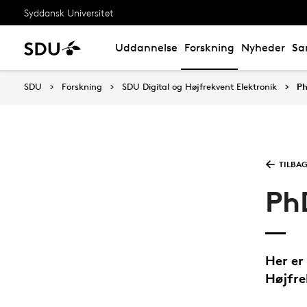
Syddansk Universitet
Uddannelse
Forskning
Nyheder
Sa
SDU
Forskning
SDU Digital og Højfrekvent Elektronik
Ph
TILBAG
Ph
Her er
Højfre