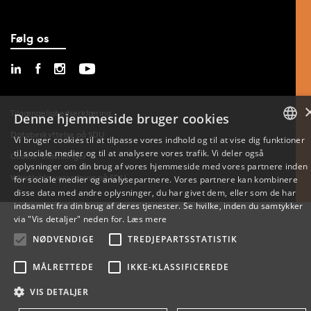
Følg os
Tilgængelighedserklæring
Denne hjemmeside bruger cookies
Databeskyttelse på SDU
Vi bruger cookies til at tilpasse vores indhold og til at vise dig funktioner
til sociale medier og til at analysere vores trafik. Vi deler også
DANISH
Cookie-indstillinger
oplysninger om din brug af vores hjemmeside med vores partnere inden
Whistleblowerordning på SDU
for sociale medier og analysepartnere. Vores partnere kan kombinere
ENGLISH
disse data med andre oplysninger, du har givet dem, eller som de har
indsamlet fra din brug af deres tjenester. Se hvilke, inden du samtykker
DANISH
via "Vis detaljer" neden for.
Læs mere
NØDVENDIGE
TREDJEPARTSSTATISTIK
MÅLRETTEDE
IKKE-KLASSIFICEREDE
VIS DETALJER