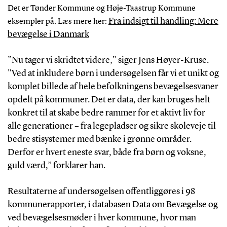
Det er Tønder Kommune og Høje-Taastrup Kommune
Fra indsigt til handling: Mere
eksempler på. Læs mere her:
bevægelse i Danmark
”Nu tager vi skridtet videre," siger Jens Høyer-Kruse.
"Ved at inkludere børn i undersøgelsen får vi et unikt og
komplet billede af hele befolkningens bevægelsesvaner
opdelt på kommuner. Det er data, der kan bruges helt
konkret til at skabe bedre rammer for et aktivt liv for
alle generationer – fra legepladser og sikre skoleveje til
bedre stisystemer med bænke i grønne områder.
Derfor er hvert eneste svar, både fra børn og voksne,
guld værd,” forklarer han.
Resultaterne af undersøgelsen offentliggøres i 98
kommunerapporter, i databasen
Data om Bevægelse
og
ved bevægelsesmøder i hver kommune, hvor man