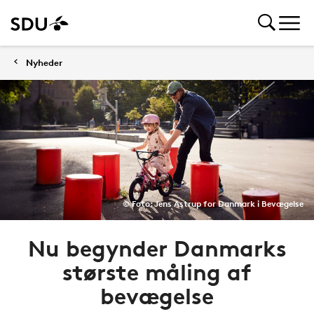
Nyheder
© Foto: Jens Astrup for Danmark i Bevægelse
Nu begynder Danmarks
største måling af
bevægelse