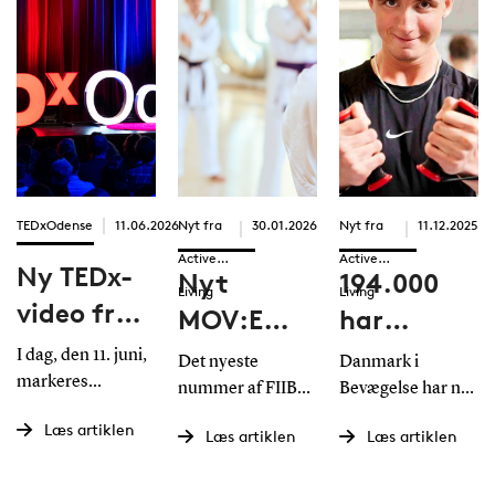
TEDxOdense
11.06.2026
Nyt fra
30.01.2026
Nyt fra
11.12.2025
Active
Active
Ny TEDx-
Nyt
194.000
Living
Living
video fra
MOV:E
har
SDU-
magasin:
fortalt om
I dag, den 11. juni,
Det nyeste
Danmark i
professor:
markeres
Brobygning
bevægelses
nummer af FIIBL's
Bevægelse har nu
International Day
Hvorfor
MOV:E magasin
et unikt
åbner nye
Læs artiklen
of Play – United
Læs artiklen
Læs artiklen
stiller skarpt på,
datamateriale,
leger børn
veje til
Nations
hvordan
som kan bruges til
internationale dag
brobygning og
at skabe bedre