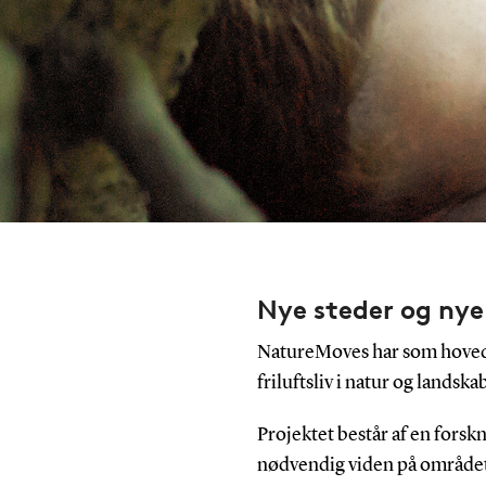
Nye steder og ny
NatureMoves har som hovedm
friluftsliv i natur og landskab
Projektet består af en forskn
nødvendig viden på området,