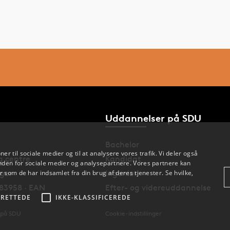
Uddannelser på SDU
Bachelor
oner til sociale medier og til at analysere vores trafik. Vi deler også
og centre
Kandidat
den for sociale medier og analysepartnere. Vores partnere kan
nger
Ingeniør
 som de har indsamlet fra din brug af deres tjenester. Se hvilke,
83958 · EAN
Efter- og videreuddannelse
RETTEDE
IKKE-KLASSIFICEREDE
 på SDU
Cookie-indstillinger