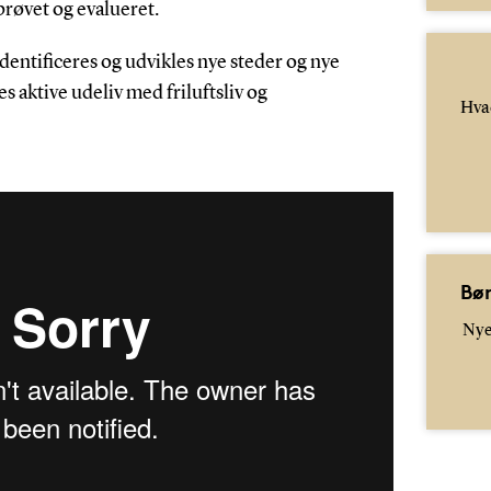
fprøvet og evalueret.
dentificeres og udvikles nye steder og nye
 aktive udeliv med friluftsliv og
Hva
Bør
Nye