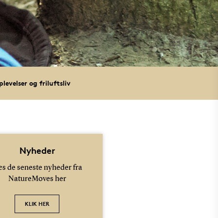
evelser og friluftsliv
Nyheder
s de seneste nyheder fra
NatureMoves her
KLIK HER