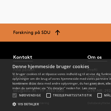
Forskning på SDU
Kontakt
Om os
Denne hjemmeside bruger cookies
Find person
Profil
Vi bruger cookies til at tilpasse vores indhold og til at vise dig funkti
Find vej
Institutter 
oplysninger om din brug af vores hjemmeside med vores partnere in
Kontakt SDU
Ledige stilli
kombinere disse data med andre oplysninger, du har givet dem, eller
inden du samtykker via "Vis detaljer" neden for.
Læs mere
sdu@sdu.dk · Tlf: 6550 1000
CVR-NR: 292
NØDVENDIGE
TREDJEPARTSSTATISTIK
MÅL
Tilgængelighedserklæring
Databeskyttelse
VIS DETALJER