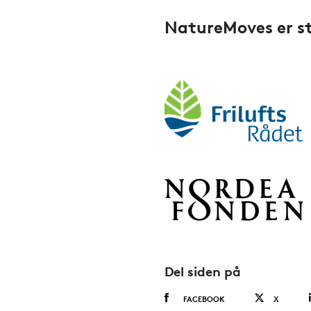
NatureMoves er s
Del siden på
FACEBOOK
X