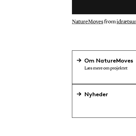
NatureMoves
from
idrætsu
Om NatureMoves
Læs mere om projektet
Nyheder