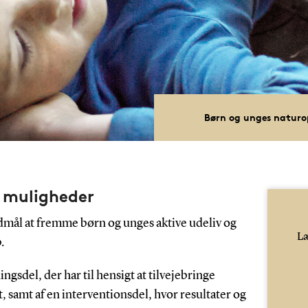
Børn og unges naturopl
e muligheder
ål at fremme børn og unges aktive udeliv og
Læ
.
ingsdel, der har til hensigt at tilvejebringe
 samt af en interventionsdel, hvor resultater og