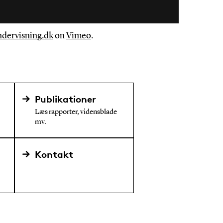
ndervisning.dk
on
Vimeo
.
Publikationer
Læs rapporter, vidensblade
mv.
Kontakt