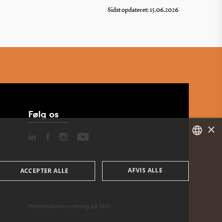
Sidst opdateret: 15.06.2026
Følg os
×
DANISH
AFVIS ALLE
ACCEPTER ALLE
ENGLISH
DANISH
Whistleblowerordning på SDU