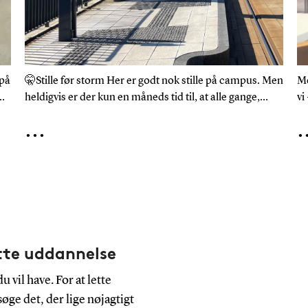
 på
🤫Stille før storm Her er godt nok stille på campus. Men
Me
heldigvis er der kun en måneds tid til, at alle gange,
vi
laboratorier og auditorier igen bliver fyldt. Og vi glæder
ti
...
.
os til a
19
ette uddannelse
vil have. For at lette
øge det, der lige nøjagtigt