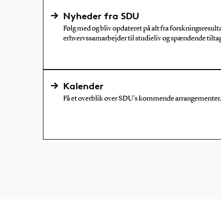
Nyheder fra SDU
Følg med og bliv opdateret på alt fra forskningsresult
erhvervssamarbejder til studieliv og spændende tiltag
Kalender
Få et overblik over SDU's kommende arrangementer