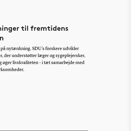
ninger til fremtidens
n
på nytænkning. SDU’s forskere udvikler
, der understøtter læger og sygeplejersker,
g øger livskvaliteten - i tæt samarbejde med
virksomheder.