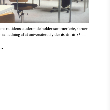
ns nutidens studerende holder sommerferie, skruer
👉 Igen i 
 - i anledning af at universitetet fylder 60 år i år 🎉 -
bacheloru
den tilbage til Odense Universitet, som det tog sig ud i
en stignin
..
...
70’erne