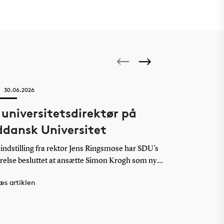
30.06.2026
Sapere Aude 202
universitetsdirektør på
Mød SDU
ddansk Universitet
forsknin
 indstilling fra rektor Jens Ringsmose har SDU’s
Fire talentful
relse besluttet at ansætte Simon Krogh som ny
mio. kr. fra D
rsitetsdirektør. Han kommer fra en stilling som
nytænkende fo
æs artiklen
Læs artikl
rnchef i Beskæftigelses- og Socialforvaltningen i
genanvendelse
e Kommune og tiltræder stillingen den 1.
kvantefysik og
ember 2026.