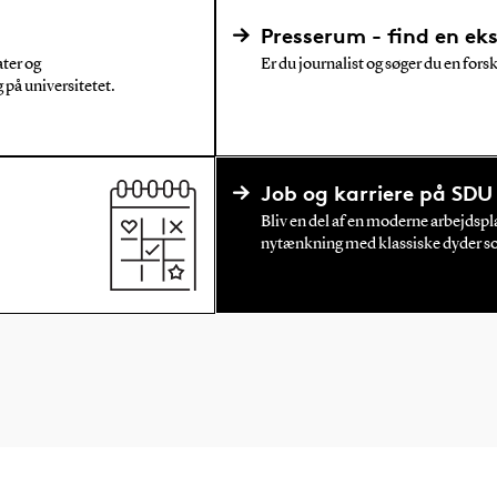
Presserum - find en ek
ater og
Er du journalist og søger du en for
 på universitetet.
Job og karriere på SDU
.
Bliv en del af en moderne arbejdsp
nytænkning med klassiske dyder som