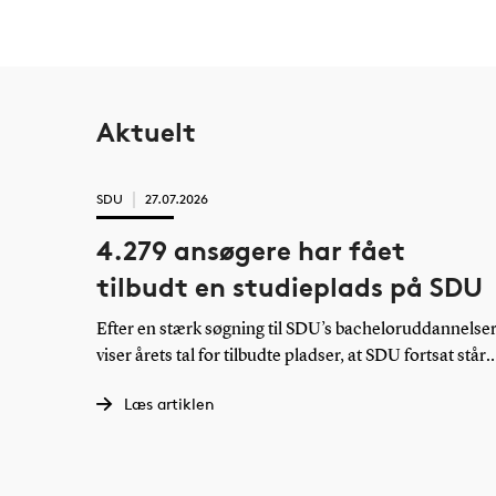
Aktuelt
SDU
27.07.2026
4.279 ansøgere har fået
tilbudt en studieplads på SDU
Efter en stærk søgning til SDU’s bacheloruddannelse
viser årets tal for tilbudte pladser, at SDU fortsat står
stærkt blandt ansøgerne. Trods skærpede
Læs artiklen
adgangskrav tilbyder universitetet næsten lige så
mange studiepladser som sidste år.