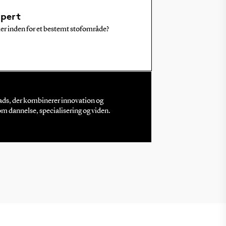
spert
sker inden for et bestemt stofområde?
lads, der kombinerer innovation og
 dannelse, specialisering og viden.