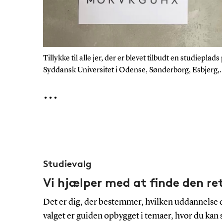
Tillykke til alle jer, der er blevet tilbudt en studieplads
Syddansk Universitet i Odense, Sønderborg, Esbjerg,
Kolding og Vejle 🎓 Vi glæder os til at se jer til
...
studiestart i
Studievalg
Vi hjælper med at finde den r
Det er dig, der bestemmer, hvilken uddannelse du 
valget er guiden opbygget i temaer, hvor du kan s