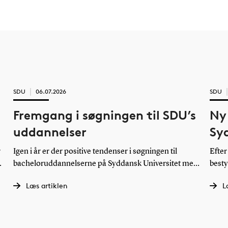
SDU
06.07.2026
SDU
Fremgang i søgningen til SDU’s
Ny 
uddannelser
Sy
r
Igen i år er der positive tendenser i søgningen til
Efter
bacheloruddannelserne på Syddansk Universitet med
besty
en stigning i antallet af ansøgninger til 5 ud af 6
unive
Læs artiklen
L
fakulteter. Derudover er der stor interesse for
konce
uddannelserne på SDU Vejle og SDU Business
Odens
School.
sept