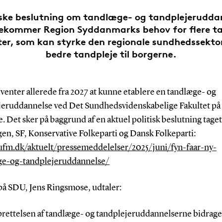
iske beslutning om tandlæge- og tandplejerudda
ekommer Region Syddanmarks behov for flere ta
ster, som kan styrke den regionale sundhedssektor
bedre tandpleje til borgerne.
venter allerede fra 2027 at kunne etablere en tandlæge- og
jeruddannelse ved Det Sundhedsvidenskabelige Fakultet p
. Det sker på baggrund af en aktuel politisk beslutning taget
en, SF, Konservative Folkeparti og Dansk Folkeparti:
/ufm.dk/aktuelt/pressemeddelelser/2025/juni/fyn-faar-ny-
ge-og-tandplejeruddannelse/
på SDU, Jens Ringsmose, udtaler:
rettelsen af tandlæge- og tandplejeruddannelserne bidrag