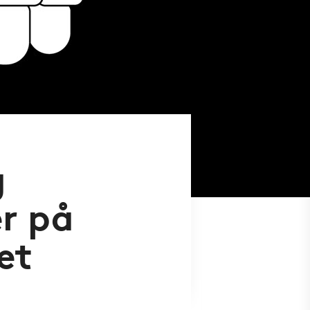
g
r på
et