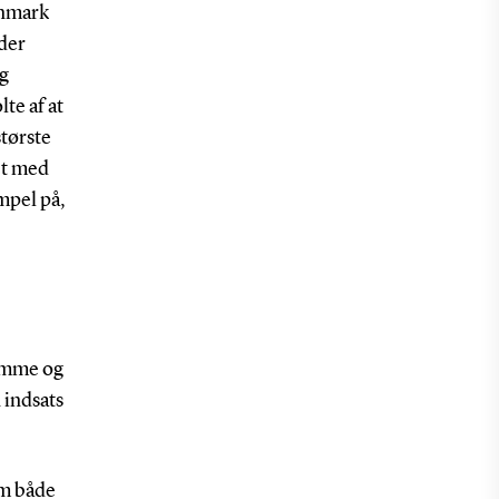
anmark
 der
ig
te af at
største
et med
empel på,
domme og
 indsats
om både