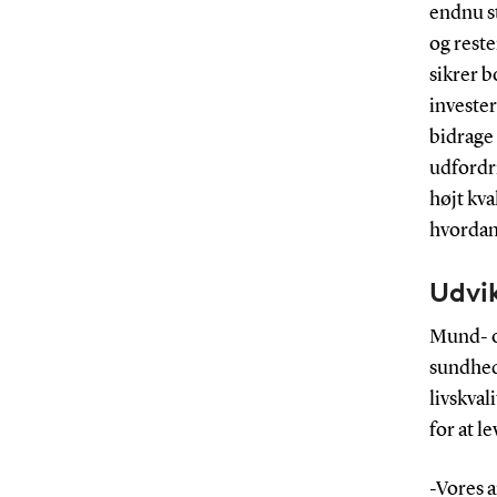
endnu s
og reste
sikrer b
invester
bidrage 
udfordri
højt kva
hvordan
Udvi
Mund- o
sundhed
livskval
for at 
-Vores 