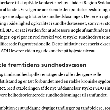
tærkere til at opfylde konkrete behov – både i Region Sydd
n af landet. Vi vil gerne anerkende den politiske beslutning,
orgerne adgang til stærke sundhedsløsninger. Det er en vigt
ing i både lighed og kvalitet i sundhedsvæsenet, som vi er stol
til. SDU er sat i verden for at adressere nogle af samfundets 
nger, og vi gør en reel forskel ved at styrke sundhedsvæsen
lificerede fagprofessionelle. Dette initiativ er et stærkt eks
 SDU leverer viden og uddannelse på højeste niveau.
kle fremtidens sundhedsvæsen
g tandsundhed spiller en stigende rolle i den generelle
stilstand og er tæt forbundet med en række kroniske syg
itet. Med etableringen af de nye uddannelser styrker SDU sin
levere helhedsorienterede sundhedsløsninger til samfundet.
ambition er at uddanne dygtige tandlæger og tandplejere, s