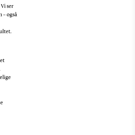
Vi ser
n – også
ltet.
et
,
elige
te