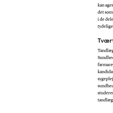
kan age
det som
i de del
tydelige
Tværf
Tandlæg
Sundhed
farmace
kandidat
sygeple
sundhed
studere
tandlæg