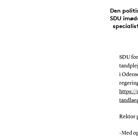
Den polit
SDU imød
speciali
SDU for
tandple
i Odense
regering
https:/
tandlae
Rektor 
-Med op