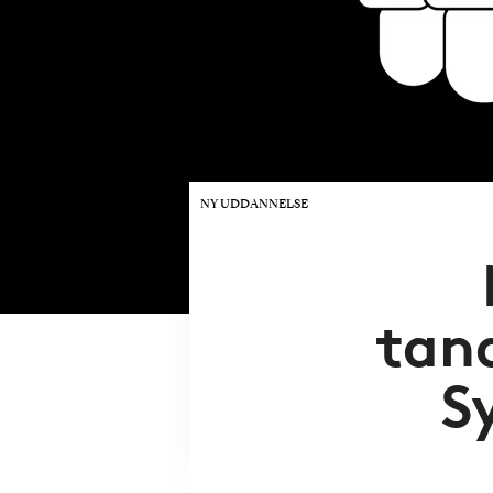
NY UDDANNELSE
tan
S