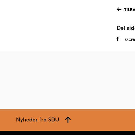
TILB
Del si
FACE
Nyheder fra SDU