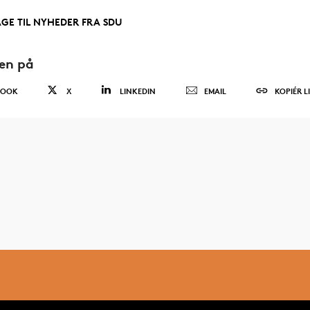
AGE TIL NYHEDER FRA SDU
den på
BOOK
X
LINKEDIN
EMAIL
KOPIÉR L