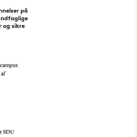
nnelser på
ndfaglige
 og sikre
å campus
 af
er SDU