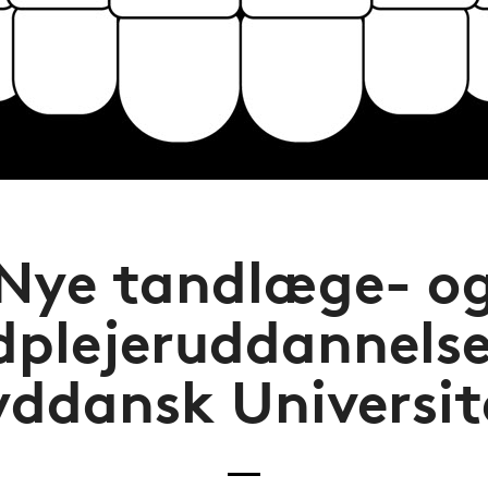
Nye tandlæge- o
dplejeruddannelse
yddansk Universit