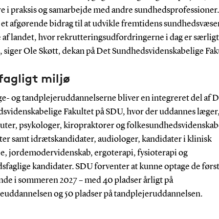
re i praksis og samarbejde med andre sundhedsprofessioner. 
 et afgørende bidrag til at udvikle fremtidens sundhedsvæse
e af landet, hvor rekrutteringsudfordringerne i dag er særligt
, siger Ole Skøtt, dekan på Det Sundhedsvidenskabelige Faku
agligt miljø
e- og tandplejeruddannelserne bliver en integreret del af D
svidenskabelige Fakultet på SDU, hvor der uddannes læger
uter, psykologer, kiropraktorer og folkesundhedsvidenskab
er samt idrætskandidater, audiologer, kandidater i klinisk
je, jordemodervidenskab, ergoterapi, fysioterapi og
sfaglige kandidater. SDU forventer at kunne optage de førs
nde i sommeren 2027 – med 40 pladser årligt på
euddannelsen og 50 pladser på tandplejeruddannelsen.