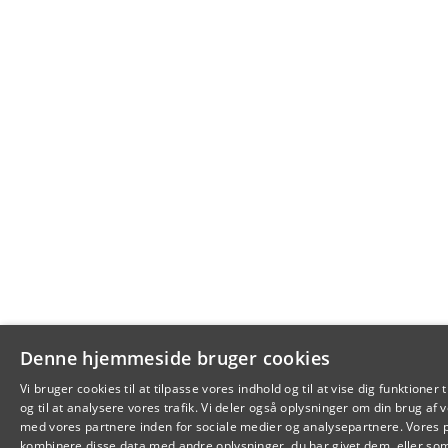
Denne hjemmeside bruger cookies
Vi bruger cookies til at tilpasse vores indhold og til at vise dig funktioner 
og til at analysere vores trafik. Vi deler også oplysninger om din brug a
med vores partnere inden for sociale medier og analysepartnere. Vores 
kombinere disse data med andre oplysninger, du har givet dem, eller so