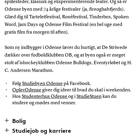
spillesteder, klassisk og eksperimenterende teater. Og så er
Odense byen med 74 årlige festivaler (ja, fireoghalvfjerds).
Glæd dig til Tarteletfestival, Roséfestival, Tinderbox, Spoken
Word, Jam Days og Odense Film Festival (en hel uge med
gratis film fra morgen til aften).
Som ny indbygger i Odense lærer du hurtigt, at De Striwede
dækker over fodboldklubben OB, og at byen også er meget
stolt af ishockeyklubben Odense Bulldogs, Eventyrløbet og H.
C. Andersen Marathon.
Følg
Studiebyen Odense
på Facebook.
OplevOdense
giver dig ideer til hvad du skal i weekenden.
Hos
Studenterhus Odense
og i
StudieStuen
kan du
studere og mødes med venner.
Bolig
Studiejob og karriere